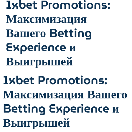
1xbet Promotions:
Максимизация
Вашего Betting
Experience и
Выигрышей
1xbet Promotions:
Максимизация Вашего
Betting Experience и
Выигрышей