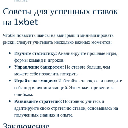
Советы для успешных ставок
на 1xbet
Чтобы повысить шансы на выигрыш и минимизировать
риски, следует учитывать несколько важных моментов:
Изучите статистику:
Анализируйте прошлые игры,
формы команд и игроков.
Управление банкротом:
Не ставьте больше, чем
можете себе позволить потерять.
Играйте на эмоциях:
Избегайте ставок, если находите
себя под влиянием эмоций. Это может привести к
ошибкам.
Развивайте стратегию:
Постоянно учитесь и
адаптируйте свою стратегию ставок, основываясь на
полученных знаниях и опыте.
Заключение