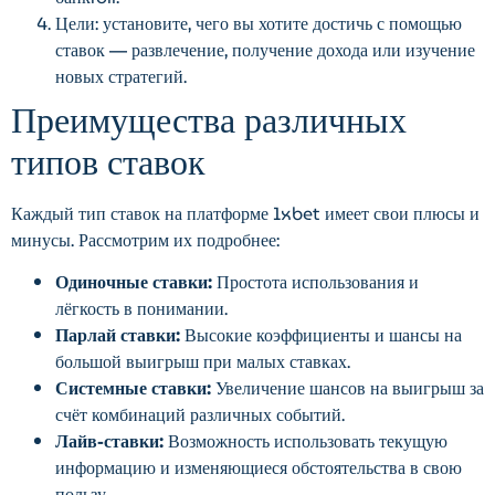
Цели: установите, чего вы хотите достичь с помощью
ставок — развлечение, получение дохода или изучение
новых стратегий.
Преимущества различных
типов ставок
Каждый тип ставок на платформе 1xbet имеет свои плюсы и
минусы. Рассмотрим их подробнее:
Одиночные ставки:
Простота использования и
лёгкость в понимании.
Парлай ставки:
Высокие коэффициенты и шансы на
большой выигрыш при малых ставках.
Системные ставки:
Увеличение шансов на выигрыш за
счёт комбинаций различных событий.
Лайв-ставки:
Возможность использовать текущую
информацию и изменяющиеся обстоятельства в свою
пользу.