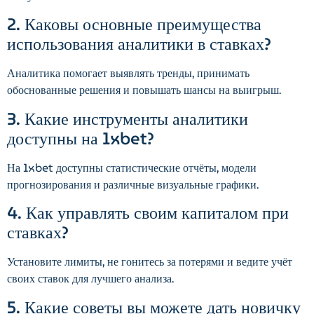
2. Каковы основные преимущества
использования аналитики в ставках?
Аналитика помогает выявлять тренды, принимать
обоснованные решения и повышать шансы на выигрыш.
3. Какие инструменты аналитики
доступны на 1xbet?
На 1xbet доступны статистические отчёты, модели
прогнозирования и различные визуальные графики.
4. Как управлять своим капиталом при
ставках?
Установите лимиты, не гонитесь за потерями и ведите учёт
своих ставок для лучшего анализа.
5. Какие советы вы можете дать новичку