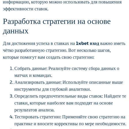
информацию, которую можно использовать для повышения
эффективности ставок.
Разработка стратегии на основе
данных
Для достижения успеха в ставках на
1xbet вход
важно иметь
чётко разработанную стратегию. Вот несколько шагов,
которые помогут вам создать свою стратегию:
Собрать данные: Реализуйте систему сбора данных о
матчах и командах.
Анализировать данные: Используйте описанные выше
инструменты для глубокой аналитики.
Определить предпочтительные виды ставок: Найдите те
ставки, которые наиболее вам подходят на основе
результатов анализа.
Тестировать стратегию: Применяйте свою стратегию на
практике и вносите коррективы по мере необходимости.