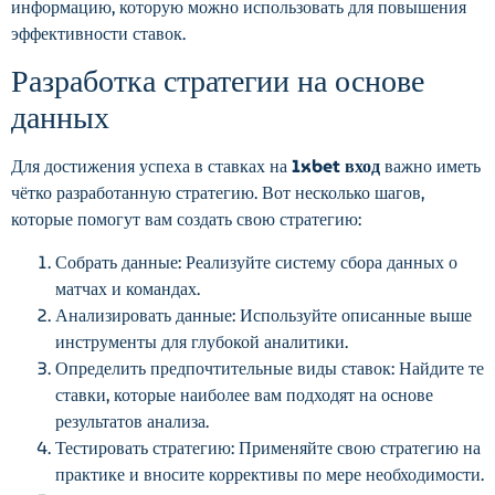
информацию, которую можно использовать для повышения
эффективности ставок.
Разработка стратегии на основе
данных
Для достижения успеха в ставках на
1xbet вход
важно иметь
чётко разработанную стратегию. Вот несколько шагов,
которые помогут вам создать свою стратегию:
Собрать данные: Реализуйте систему сбора данных о
матчах и командах.
Анализировать данные: Используйте описанные выше
инструменты для глубокой аналитики.
Определить предпочтительные виды ставок: Найдите те
ставки, которые наиболее вам подходят на основе
результатов анализа.
Тестировать стратегию: Применяйте свою стратегию на
практике и вносите коррективы по мере необходимости.