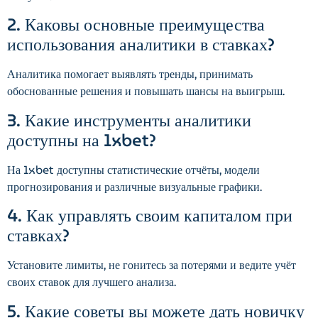
2. Каковы основные преимущества
использования аналитики в ставках?
Аналитика помогает выявлять тренды, принимать
обоснованные решения и повышать шансы на выигрыш.
3. Какие инструменты аналитики
доступны на 1xbet?
На 1xbet доступны статистические отчёты, модели
прогнозирования и различные визуальные графики.
4. Как управлять своим капиталом при
ставках?
Установите лимиты, не гонитесь за потерями и ведите учёт
своих ставок для лучшего анализа.
5. Какие советы вы можете дать новичку