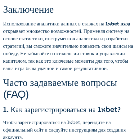
Заключение
Использование аналитики данных в ставках на
1xbet вход
открывает множество возможностей. Применяя систему на
основе статистики, инструментов аналитики и разработки
стратегий, вы сможете значительно повысить свои шансы на
победу. Не забывайте о психологии ставок и управлении
капиталом, так как это ключевые моменты для того, чтобы
ваша игра была удачной и самой результативной.
Часто задаваемые вопросы
(FAQ)
1. Как зарегистрироваться на 1xbet?
Чтобы зарегистрироваться на 1xbet, перейдите на
официальный сайт и следуйте инструкциям для создания
аккаунта.