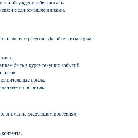
нию и обсуждению беттинга на
ь связи с единомышленниками.
ть на вашу стратегию. Давайте рассмотрим
тиках.
т вам быть в курсе текущих событий.
гроков.
полнительные призы.
 данные и прогнозы.
ите внимание следующим критериям:
 контента.