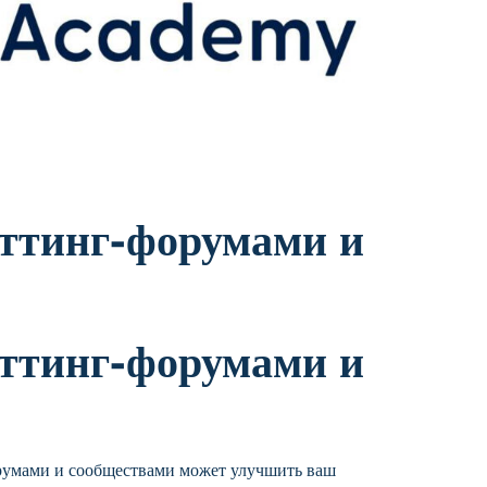
беттинг-форумами и
беттинг-форумами и
орумами и сообществами может улучшить ваш