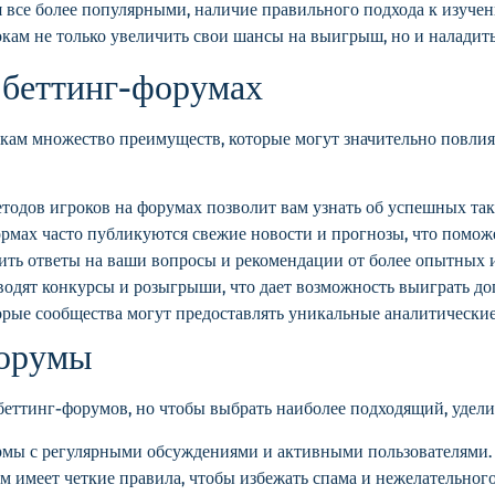
я все более популярными, наличие правильного подхода к изуче
ам не только увеличить свои шансы на выигрыш, но и наладит
 беттинг-форумах
кам множество преимуществ, которые могут значительно повлия
тодов игроков на форумах позволит вам узнать об успешных так
рмах часто публикуются свежие новости и прогнозы, что поможе
ть ответы на ваши вопросы и рекомендации от более опытных и
дят конкурсы и розыгрыши, что дает возможность выиграть до
рые сообщества могут предоставлять уникальные аналитические
форумы
беттинг-форумов, но чтобы выбрать наиболее подходящий, удел
мы с регулярными обсуждениями и активными пользователями.
м имеет четкие правила, чтобы избежать спама и нежелательного