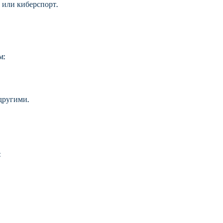
 или киберспорт.
м:
другими.
: