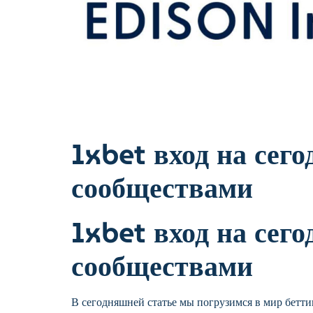
1xbet вход на сег
сообществами
1xbet вход на сег
сообществами
В сегодняшней статье мы погрузимся в мир бетт