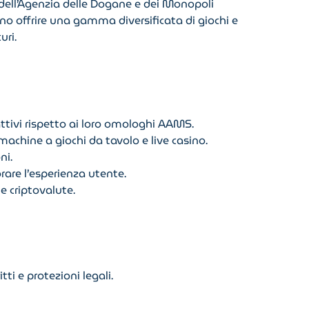
dell’Agenzia delle Dogane e dei Monopoli
ono offrire una gamma diversificata di giochi e
uri.
tivi rispetto ai loro omologhi AAMS.
machine a giochi da tavolo e live casino.
ni.
are l’esperienza utente.
e criptovalute.
i e protezioni legali.