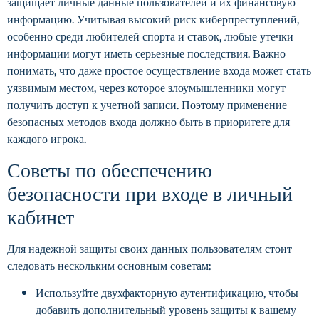
защищает личные данные пользователей и их финансовую
информацию. Учитывая высокий риск киберпреступлений,
особенно среди любителей спорта и ставок, любые утечки
информации могут иметь серьезные последствия. Важно
понимать, что даже простое осуществление входа может стать
уязвимым местом, через которое злоумышленники могут
получить доступ к учетной записи. Поэтому применение
безопасных методов входа должно быть в приоритете для
каждого игрока.
Советы по обеспечению
безопасности при входе в личный
кабинет
Для надежной защиты своих данных пользователям стоит
следовать нескольким основным советам:
Используйте двухфакторную аутентификацию, чтобы
добавить дополнительный уровень защиты к вашему