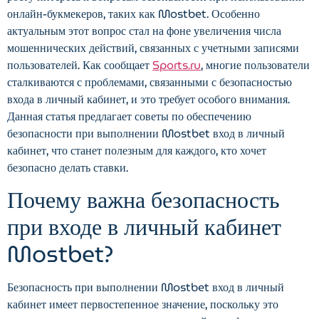
онлайн-букмекеров, таких как Mostbet. Особенно
актуальным этот вопрос стал на фоне увеличения числа
мошеннических действий, связанных с учетными записями
пользователей. Как сообщает
Sports.ru
, многие пользователи
сталкиваются с проблемами, связанными с безопасностью
входа в личный кабинет, и это требует особого внимания.
Данная статья предлагает советы по обеспечению
безопасности при выполнении Mostbet вход в личный
кабинет, что станет полезным для каждого, кто хочет
безопасно делать ставки.
Почему важна безопасность
при входе в личный кабинет
Mostbet?
Безопасность при выполнении Mostbet вход в личный
кабинет имеет первостепенное значение, поскольку это