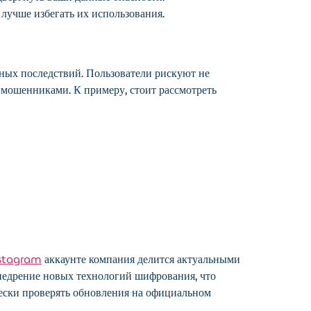
лучше избегать их использования.
ных последствий. Пользователи рискуют не
а мошенниками. К примеру, стоит рассмотреть
stagram
аккаунте компания делится актуальными
недрение новых технологий шифрования, что
чески проверять обновления на официальном