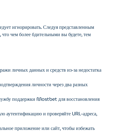
едует игнорировать. Следуя представленным
 что чем более бдительными вы будете, тем
ражи личных данных и средств из-за недостатка
подтверждения личности через два разных
службу поддержки Mostbet для восстановления
ую аутентификацию и проверяйте URL-адреса,
альное приложение или сайт, чтобы избежать