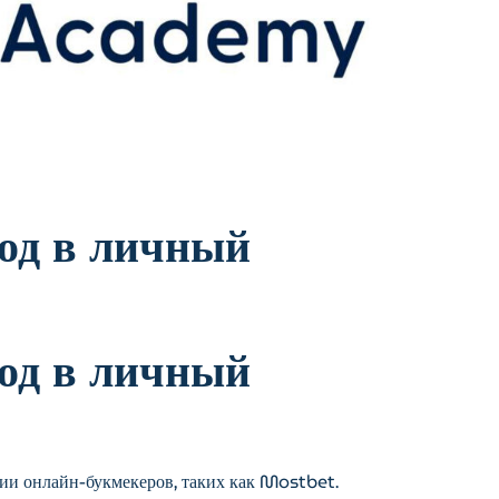
од в личный
од в личный
нии онлайн-букмекеров, таких как Mostbet.