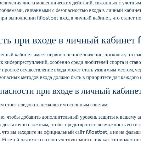
величения числа мошеннических действий, связанных с учетным
роблемами, связанными с безопасностью входа в личный кабинет,
при выполнении Mostbet вход в личный кабинет, что станет пол
сть при входе в личный кабине
чный кабинет имеет первостепенное значение, поскольку это з
 киберпреступлений, особенно среди любителей спорта и ставо
е простое осуществление входа может стать уязвимым местом, ч
зопасных методов входа должно быть в приоритете для каждого 
пасности при входе в личный кабине
м стоит следовать нескольким основным советам:
ю, чтобы добавить дополнительный уровень защиты к вашему ак
го достаточно сложным, чтобы предотвратить возможность его вз
, что вы заходите на официальный сайт Mostbet, а не на фальш
i сетей для входа в свою учетную запись, так как это может п