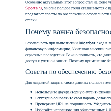
Особенно актуальным этот вопрос стал на фоне у
Sports.ru
, многие пользователи сталкиваются с п
предлагает советы по обеспечению безопасности 
ставки.
Почему важна безопасно
Безопасность при выполнении Mostbet вход в ли
финансовую информацию. Учитывая высокий риск
серьезные последствия. Важно понимать, что даж
доступ к учетной записи. Поэтому применение бе
Советы по обеспечению безо
Для надежной защиты своих данных пользователя
Используйте двухфакторную аутентификаци
Регулярно обновляйте свой пароль, делая е
Проверяйте URL на подлинность. Убедитесь
Избегайте использования общественных Wi-F