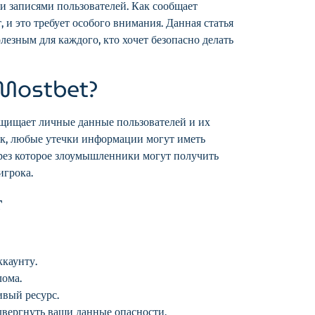
и записями пользователей. Как сообщает
 и это требует особого внимания. Данная статья
езным для каждого, кто хочет безопасно делать
т Mostbet?
ащищает личные данные пользователей и их
к, любые утечки информации могут иметь
ерез которое злоумышленники могут получить
игрока.
т
каунту.
лома.
ивый ресурс.
одвергнуть ваши данные опасности.