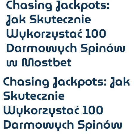
Chasing Jackpots:
Jak Skutecznie
Wykorzystać 100
Darmowych Spinów
w Mostbet
Chasing Jackpots: Jak
Skutecznie
Wykorzystać 100
Darmowych Spinów