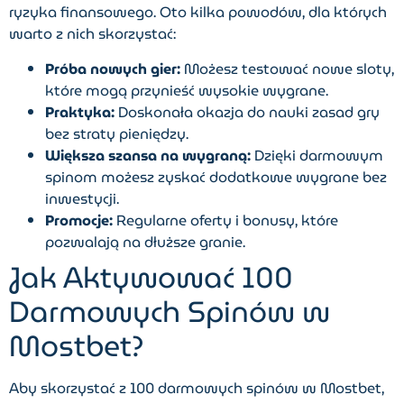
ryzyka finansowego. Oto kilka powodów, dla których
warto z nich skorzystać:
Próba nowych gier:
Możesz testować nowe sloty,
które mogą przynieść wysokie wygrane.
Praktyka:
Doskonała okazja do nauki zasad gry
bez straty pieniędzy.
Większa szansa na wygraną:
Dzięki darmowym
spinom możesz zyskać dodatkowe wygrane bez
inwestycji.
Promocje:
Regularne oferty i bonusy, które
pozwalają na dłuższe granie.
Jak Aktywować 100
Darmowych Spinów w
Mostbet?
Aby skorzystać z 100 darmowych spinów w Mostbet,