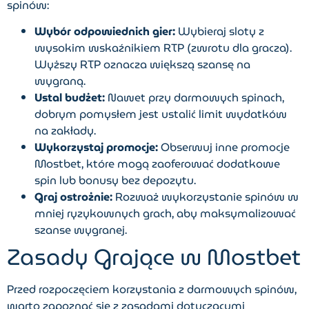
spinów:
Wybór odpowiednich gier:
Wybieraj sloty z
wysokim wskaźnikiem RTP (zwrotu dla gracza).
Wyższy RTP oznacza większą szansę na
wygraną.
Ustal budżet:
Nawet przy darmowych spinach,
dobrym pomysłem jest ustalić limit wydatków
na zakłady.
Wykorzystaj promocje:
Obserwuj inne promocje
Mostbet, które mogą zaoferować dodatkowe
spin lub bonusy bez depozytu.
Graj ostrożnie:
Rozważ wykorzystanie spinów w
mniej ryzykownych grach, aby maksymalizować
szanse wygranej.
Zasady Grające w Mostbet
Przed rozpoczęciem korzystania z darmowych spinów,
warto zapoznać się z zasadami dotyczącymi