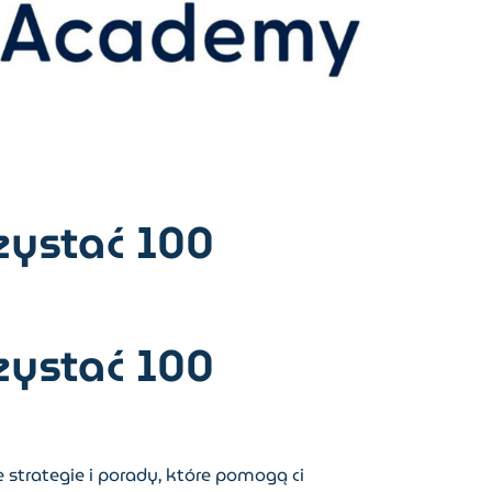
zystać 100
zystać 100
rategie i porady, które pomogą ci