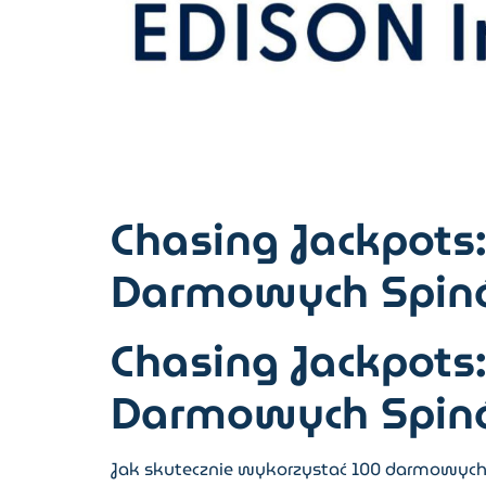
Chasing Jackpots
Darmowych Spin
Chasing Jackpots
Darmowych Spin
Jak skutecznie wykorzystać 100 darmowych 