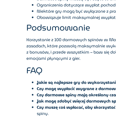
Ograniczenia dotyczące wypłat pochod
Niektóre gry mogą być wyłączone z pro
Obowiązuje limit maksymalnej wypła
Podsumowanie
Korzystanie z 100 darmowych spinów w Most
zasadach, które pozwolą maksymalnie wykor
z bonusów, i przede wszystkim – baw się dob
emocjami płynącymi z gier.
FAQ
Jakie są najlepsze gry do wykorzysta
Czy mogę wypłacić wygrane z darmow
Czy darmowe spiny mają określony cza
Jak mogę zdobyć więcej darmowych s
Czy muszę coś wpłacać, aby skorzysta
spiny.