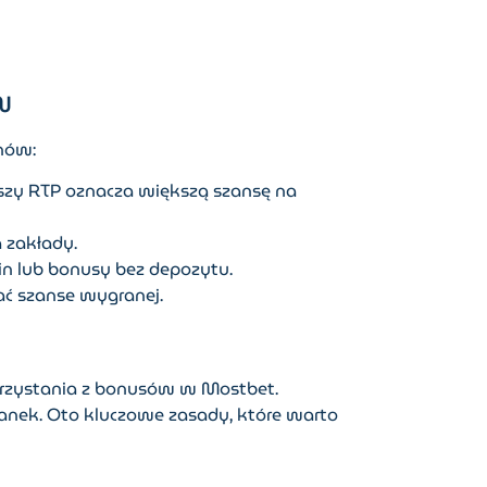
w
nów:
szy RTP oznacza większą szansę na
 zakłady.
n lub bonusy bez depozytu.
ć szanse wygranej.
orzystania z bonusów w Mostbet.
nek. Oto kluczowe zasady, które warto