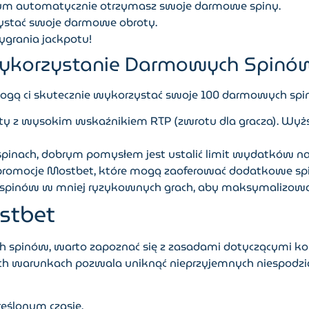
rym automatycznie otrzymasz swoje darmowe spiny.
zystać swoje darmowe obroty.
wygrania jackpotu!
 Wykorzystanie Darmowych Spinó
omogą ci skutecznie wykorzystać swoje 100 darmowych spi
ty z wysokim wskaźnikiem RTP (zwrotu dla gracza). Wyż
inach, dobrym pomysłem jest ustalić limit wydatków na
promocje Mostbet, które mogą zaoferować dodatkowe spi
spinów w mniej ryzykownych grach, aby maksymalizowa
stbet
h spinów, warto zapoznać się z zasadami dotyczącymi k
h warunkach pozwala uniknąć nieprzyjemnych niespodzia
eślonym czasie.