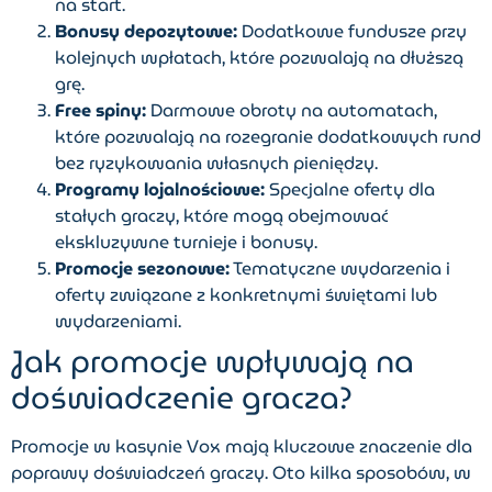
na start.
Bonusy depozytowe:
Dodatkowe fundusze przy
kolejnych wpłatach, które pozwalają na dłuższą
grę.
Free spiny:
Darmowe obroty na automatach,
które pozwalają na rozegranie dodatkowych rund
bez ryzykowania własnych pieniędzy.
Programy lojalnościowe:
Specjalne oferty dla
stałych graczy, które mogą obejmować
ekskluzywne turnieje i bonusy.
Promocje sezonowe:
Tematyczne wydarzenia i
oferty związane z konkretnymi świętami lub
wydarzeniami.
Jak promocje wpływają na
doświadczenie gracza?
Promocje w kasynie Vox mają kluczowe znaczenie dla
poprawy doświadczeń graczy. Oto kilka sposobów, w