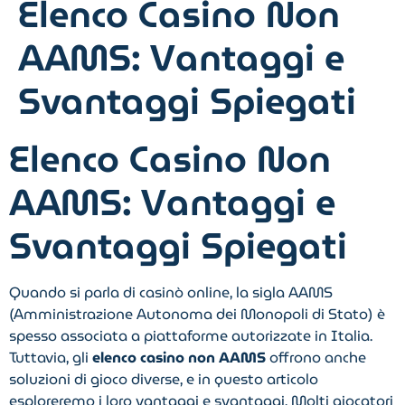
Elenco Casino Non
AAMS: Vantaggi e
Svantaggi Spiegati
Elenco Casino Non
AAMS: Vantaggi e
Svantaggi Spiegati
Quando si parla di casinò online, la sigla AAMS
(Amministrazione Autonoma dei Monopoli di Stato) è
spesso associata a piattaforme autorizzate in Italia.
Tuttavia, gli
elenco casino non AAMS
offrono anche
soluzioni di gioco diverse, e in questo articolo
esploreremo i loro vantaggi e svantaggi. Molti giocatori