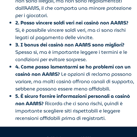
non sono illegali, ma non sono regolamentati
dall’AAMS, il che comporta una minore protezione
per i giocatori.
2. Posso vincere soldi veri nei casinò non AAMS?
Sì, è possibile vincere soldi veri, ma ci sono rischi
legati al pagamento delle vincite.
3. I bonus dei casinò non AAMS sono migliori?
Spesso sì, ma è importante leggere i termini e le
condizioni per evitare sorprese.
4. Come posso lamentarmi se ho problemi con un
casinò non AAMS?
Le opzioni di reclamo possono
variare, ma molti casinò offrono canali di supporto,
sebbene possano essere meno affidabili.
5. È sicuro fornire informazioni personali a casinò
non AAMS?
Ricorda che ci sono rischi, quindi è
importante scegliere siti rispettabili e leggere
recensioni affidabili prima di registrarti.