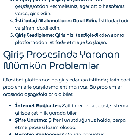
qeydiyyatdan keçməlisiniz, əgər artıq hesabınız
varsa, giriş edin.
İstifadəçi Məlumatlarını Daxil Edin:
İstifadəçi adı
və şifrəni daxil edin.
Giriş Təsdiqləmə:
Girişinizi təsdiqlədikdən sonra
platformadan istifadə etməyə başlayın.
Giriş Prosesində Yaranan
Mümkün Problemlər
Mostbet platformasına giriş edərkən istifadəçilərin bəzi
problemlərlə qarşılaşma ehtimalı var. Bu problemlər
arasında aşağıdakılar ola bilər:
İnternet Bağlantısı:
Zəif internet əlaqəsi, sistemə
girişdə çətinlik yarada bilər.
Şifrə Unutma:
Şifrəni unutduğunuz halda, bərpa
etmə prosesi lazım olacaq.
Hesabın Bağlanması:
Qayda pozuntusu