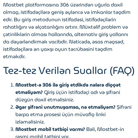
Mostbet platformasına 306 üzərindən uğurla daxil
olmaq, istifadəçilərə geniş əyləncə və imkanlar təqdim
edir. Bu giriş metodunun istifadəsi, istifadəçilərin
rahatlığını və əlçatanlığını artırır. Müxtəlif problem və
çətinliklərin olması hallarında, alternativ giriş yollarını
da dəyərləndirmək vacibdir. Nəticədə, əsas məqsəd,
istifadəçilərə ən yaxşı oyun təcrübəsini təqdim
etməkdir.
Tez-tez Verilən Suallar (FAQ)
Mostbet-ə 306 ilə giriş etdikdə nələrə diqqət
etməliyəm?
Giriş üçün istifadəçi adı və şifrəni
düzgün daxil etməlisiniz.
Əgər şifrəni unutmuşamsa, nə etməliyəm?
Şifrəni
bərpa etmə prosesi üçün müvafiq linki
izləməlisiniz.
Mostbet mobil tətbiqi varmı?
Bəli, Mostbet-in
rəsmi mobil tətbiqi var.