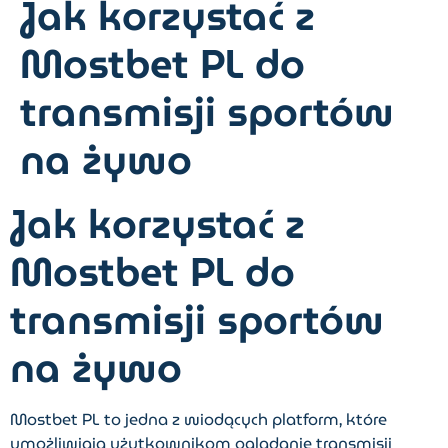
Jak korzystać z
Mostbet PL do
transmisji sportów
na żywo
Jak korzystać z
Mostbet PL do
transmisji sportów
na żywo
Mostbet PL to jedna z wiodących platform, które
umożliwiają użytkownikom oglądanie transmisji