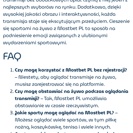
najlepszych wyborów na rynku. Dodatkowo, dzięki
wysokiej jakości obrazu i interaktywności, każda
transmisja staje się ekscytującym przeżyciem. Cieszenie
się sportami na żywo z Mostbet PL to sposób na
podniesienie emocji związanych z ulubionymi
wydarzeniami sportowymi.
FAQ
Czy mogę korzystać z Mostbet PL bez rejestracji?
– Niestety, aby oglądać transmisje na żywo,
musisz zarejestrować się na platformie.
Czy mogę obstawiać na żywo podczas oglądania
transmisji?
– Tak, Mostbet PL umożliwia
obstawianie w czasie rzeczywistym.
Jakie sporty mogę oglądać na Mostbet PL?
–
Możesz oglądać wiele sportów, w tym piłkę
nożną, koszykówkę, tenisa i wiele innych.