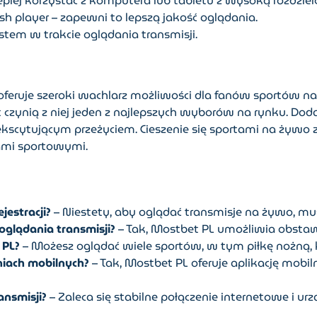
piej korzystać z komputera lub tabletu z wysoką rozdzielc
lash player – zapewni to lepszą jakość oglądania.
ystem w trakcie oglądania transmisji.
feruje szeroki wachlarz możliwości dla fanów sportów na 
czynią z niej jeden z najlepszych wyborów na rynku. Doda
 ekscytującym przeżyciem. Cieszenie się sportami na żywo
ami sportowymi.
jestracji?
– Niestety, aby oglądać transmisje na żywo, mus
glądania transmisji?
– Tak, Mostbet PL umożliwia obstaw
 PL?
– Możesz oglądać wiele sportów, w tym piłkę nożną, k
niach mobilnych?
– Tak, Mostbet PL oferuje aplikację mobil
nsmisji?
– Zaleca się stabilne połączenie internetowe i ur