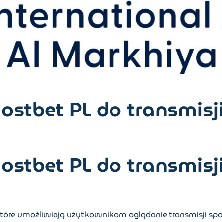
ostbet PL do transmisj
ostbet PL do transmisj
które umożliwiają użytkownikom oglądanie transmisji sp