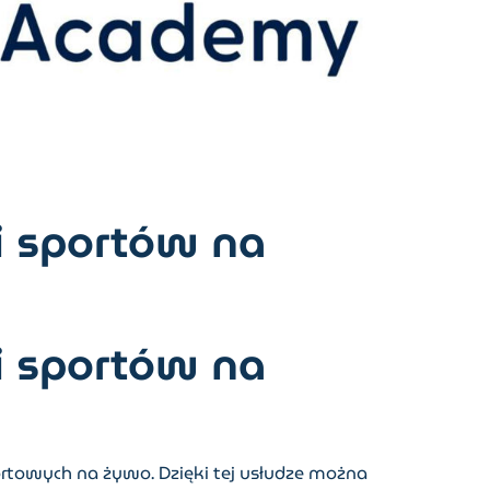
i sportów na
i sportów na
ortowych na żywo. Dzięki tej usłudze można