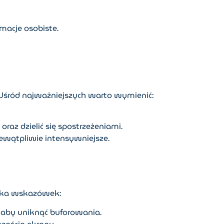
rmacje osobiste.
 Wśród najważniejszych warto wymienić:
z dzielić się spostrzeżeniami.
wątpliwie intensywniejsze.
kilka wskazówek:
, aby uniknąć buforowania.