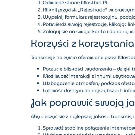
Odwiedź stronę Mostbet PL.
Kliknij przycisk „Rejestracja” w prawy
Wypełnij formularz rejestracyjny, podaj
Potwierdź swoją rejestrację, klikając li
Zaloguj się na swoje konto i dokonaj wp
Korzyści z korzystania 
Transmisje na żywo oferowane przez Mostbe
Poczucie bliskości wydarzenia – dzięki t
Możliwość interakcji z innymi użytkow
Wzbogacenie atmosfery podczas obstaw
Łatwość dostępu do najszybszych info
Jak poprawić swoją j
Aby cieszyć się z najlepszej jakości transmi
Sprawdź stabilne połączenie interneto