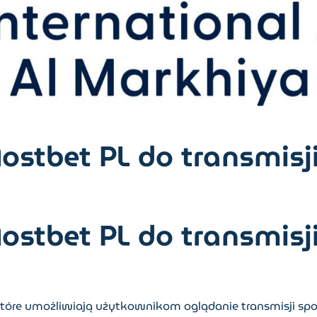
ostbet PL do transmisj
ostbet PL do transmisj
które umożliwiają użytkownikom oglądanie transmisji sp