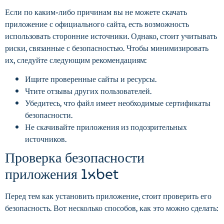
Если по каким-либо причинам вы не можете скачать
приложение с официального сайта, есть возможность
использовать сторонние источники. Однако, стоит учитывать
риски, связанные с безопасностью. Чтобы минимизировать
их, следуйте следующим рекомендациям:
Ищите проверенные сайты и ресурсы.
Чтите отзывы других пользователей.
Убедитесь, что файл имеет необходимые сертификаты
безопасности.
Не скачивайте приложения из подозрительных
источников.
Проверка безопасности
приложения 1xbet
Перед тем как установить приложение, стоит проверить его
безопасность. Вот несколько способов, как это можно сделать: