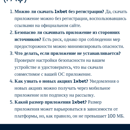
Можно ли скачать 1xbet без регистрации?
Да, скачать
приложение можно без регистрации, воспользовавшись
ссылками на официальном сайте.
Безопасно ли скачивать приложение из сторонних
источников?
Есть риск, однако при соблюдении мер
предосторожности можно минимизировать опасности.
Что делать, если приложение не устанавливается?
Проверьте настройки безопасности на вашем
устройстве и удостоверьтесь, что вы скачали
совместимое с вашей ОС приложение.
Как узнать о новых акциях 1xbet?
Уведомления о
новых акциях можно получать через мобильное
приложение или подписку на рассылку.
Какой размер приложения 1xbet?
Размер
приложения может варьироваться в зависимости от
платформы, но, как правило, он не превышает 100 МБ.