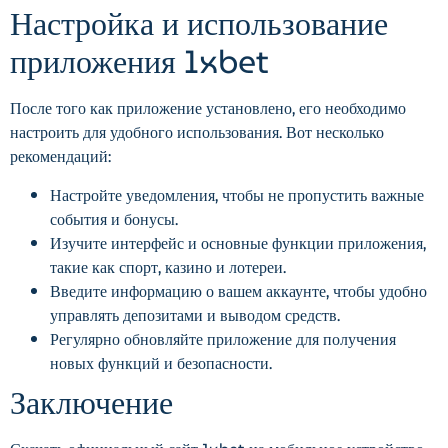
Настройка и использование
приложения 1xbet
После того как приложение установлено, его необходимо
настроить для удобного использования. Вот несколько
рекомендаций:
Настройте уведомления, чтобы не пропустить важные
события и бонусы.
Изучите интерфейс и основные функции приложения,
такие как спорт, казино и лотереи.
Введите информацию о вашем аккаунте, чтобы удобно
управлять депозитами и выводом средств.
Регулярно обновляйте приложение для получения
новых функций и безопасности.
Заключение