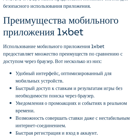
безопасного использования приложения.
Преимущества мобильного
приложения 1xbet
Использование мобильного приложения 1xbet
предоставляет множество преимуществ по сравнению с
доступом через браузер. Вот несколько из них:
Удобный интерфейс, оптимизированный для
мобильных устройств.
Быстрый доступ к ставкам и результатам игры без
необходимости поиска через браузер.
Уведомления о промоакциях и событиях в реальном
времени.
Возможность совершать ставки даже с нестабильным
интернет-соединением.
Быстрая регистрация и вход в аккаунт.