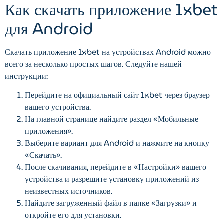
Как скачать приложение 1xbet
для Android
Скачать приложение 1xbet на устройствах Android можно
всего за несколько простых шагов. Следуйте нашей
инструкции:
Перейдите на официальный сайт 1xbet через браузер
вашего устройства.
На главной странице найдите раздел «Мобильные
приложения».
Выберите вариант для Android и нажмите на кнопку
«Скачать».
После скачивания, перейдите в «Настройки» вашего
устройства и разрешите установку приложений из
неизвестных источников.
Найдите загруженный файл в папке «Загрузки» и
откройте его для установки.