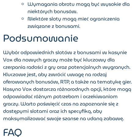
Wymagania obrotu mogą być wysokie dla
niektórych bonusów.
Niektóre sloty mogą mieć ograniczenia
związane z bonusami.
Podsumowanie
Wybór odpowiednich slotów z bonusami w kasynie
Vox dla nowych graczy może być kluczowy dla
czerpania radości z gry oraz potencjalnych wygranych.
Kluczowe jest, aby zwrócić uwagę na rodzaj
oferowanych bonusów, RTP, a także na tematykę gier.
Kasyno Vox dostarcza różnorodnych opcji, które mogą
odpowiadać różnym potrzebom i oczekiwaniom
graczy. Warto poświęcić czas na zapoznanie się z
dostępymi slotami oraz ich specyfiką, aby
maksymalizować swoje szanse na udaną zabawę.
FAQ