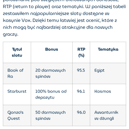
RTP (return to player) oraz tematyki. W poniższej tabeli
zestawiłem najpopularniejsze sloty dostępne w
kasynie Vox. Dzięki temu łatwiej jest ocenić, które z
nich mogą być najbardziej atrakcyjne dla nowych
graczy.
Tytuł
Bonus
RTP
Tematyka
slotu
(%)
Book of
20 darmowych
95.5
Egipt
Ra
spinów
Starburst
100% bonus od
96.1
Kosmos
depozytu
Gonzo’s
50 darmowych
96.0
Awanturnik
Quest
spinów
w dżungli