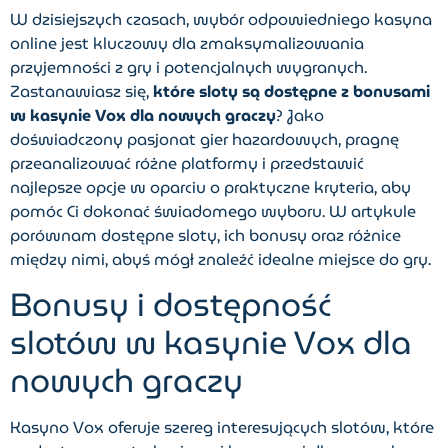
W dzisiejszych czasach, wybór odpowiedniego kasyna
online jest kluczowy dla zmaksymalizowania
przyjemności z gry i potencjalnych wygranych.
Zastanawiasz się,
które sloty są dostępne z bonusami
w kasynie Vox dla nowych graczy
? Jako
doświadczony pasjonat gier hazardowych, pragnę
przeanalizować różne platformy i przedstawić
najlepsze opcje w oparciu o praktyczne kryteria, aby
pomóc Ci dokonać świadomego wyboru. W artykule
porównam dostępne sloty, ich bonusy oraz różnice
między nimi, abyś mógł znaleźć idealne miejsce do gry.
Bonusy i dostępność
slotów w kasynie Vox dla
nowych graczy
Kasyno Vox oferuje szereg interesujących slotów, które