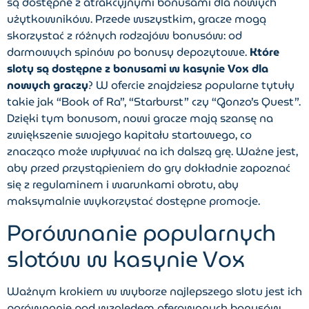
są dostępne z atrakcyjnymi bonusami dla nowych
użytkowników. Przede wszystkim, gracze mogą
skorzystać z różnych rodzajów bonusów: od
darmowych spinów po bonusy depozytowe.
Które
sloty są dostępne z bonusami w kasynie Vox dla
nowych graczy
? W ofercie znajdziesz popularne tytuły
takie jak “Book of Ra”, “Starburst” czy “Gonzo’s Quest”.
Dzięki tym bonusom, nowi gracze mają szansę na
zwiększenie swojego kapitału startowego, co
znacząco może wpływać na ich dalszą grę. Ważne jest,
aby przed przystąpieniem do gry dokładnie zapoznać
się z regulaminem i warunkami obrotu, aby
maksymalnie wykorzystać dostępne promocje.
Porównanie popularnych
slotów w kasynie Vox
Ważnym krokiem w wyborze najlepszego slotu jest ich
porównanie pod względem oferowanych bonusów,