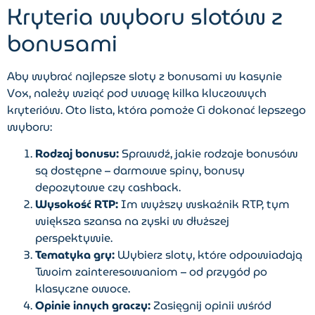
Kryteria wyboru slotów z
bonusami
Aby wybrać najlepsze sloty z bonusami w kasynie
Vox, należy wziąć pod uwagę kilka kluczowych
kryteriów. Oto lista, która pomoże Ci dokonać lepszego
wyboru:
Rodzaj bonusu:
Sprawdź, jakie rodzaje bonusów
są dostępne – darmowe spiny, bonusy
depozytowe czy cashback.
Wysokość RTP:
Im wyższy wskaźnik RTP, tym
większa szansa na zyski w dłuższej
perspektywie.
Tematyka gry:
Wybierz sloty, które odpowiadają
Twoim zainteresowaniom – od przygód po
klasyczne owoce.
Opinie innych graczy:
Zasięgnij opinii wśród