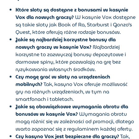
Które sloty są dostępne z bonusami w kasynie
Vox dla nowych graczy?
W kasynie Vox dostępne
są takie sloty jak Book of Ra, Starburst i Gonzo’s
Quest, które oferują różne rodzaje bonusów.
Jakie są najbardziej korzystne bonusy dla
nowych graczy w kasynie Vox?
Najbardziej
korzystne to zazwyczaj bonusy depozytowe i
darmowe spiny, które pozwalają na grę bez
ryzykowania własnych środków.
Czy mogę grać w sloty na urządzeniach
mobilnych?
Tak, kasyno Vox oferuje możliwość
gry na różnych urządzeniach, w tym na
smartfonach i tabletach.
Jakie są obowiązkowe wymagania obrotu dla
bonusów w kasynie Vox?
Wymagania obrotu
mogą różnić się w zależności od promocji, dlatego
warto zapoznać się z regulaminem każdej oferty.
Czy kasyno Vox jest bezpieczne dla graczy?
Tak,