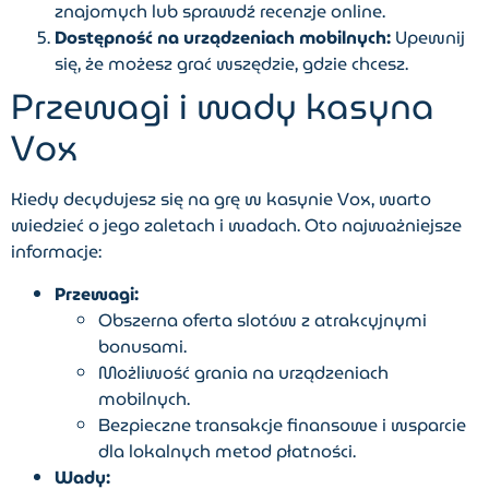
znajomych lub sprawdź recenzje online.
Dostępność na urządzeniach mobilnych:
Upewnij
się, że możesz grać wszędzie, gdzie chcesz.
Przewagi i wady kasyna
Vox
Kiedy decydujesz się na grę w kasynie Vox, warto
wiedzieć o jego zaletach i wadach. Oto najważniejsze
informacje:
Przewagi:
Obszerna oferta slotów z atrakcyjnymi
bonusami.
Możliwość grania na urządzeniach
mobilnych.
Bezpieczne transakcje finansowe i wsparcie
dla lokalnych metod płatności.
Wady: