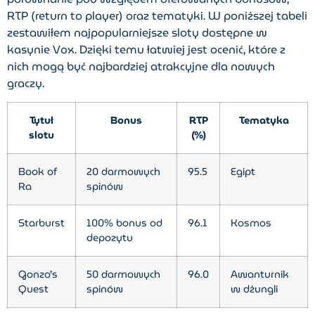
RTP (return to player) oraz tematyki. W poniższej tabeli
zestawiłem najpopularniejsze sloty dostępne w
kasynie Vox. Dzięki temu łatwiej jest ocenić, które z
nich mogą być najbardziej atrakcyjne dla nowych
graczy.
Tytuł
Bonus
RTP
Tematyka
slotu
(%)
Book of
20 darmowych
95.5
Egipt
Ra
spinów
Starburst
100% bonus od
96.1
Kosmos
depozytu
Gonzo’s
50 darmowych
96.0
Awanturnik
Quest
spinów
w dżungli