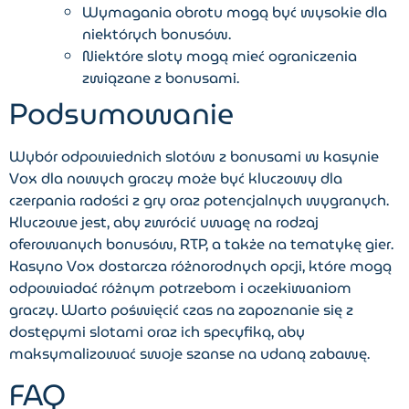
Wymagania obrotu mogą być wysokie dla
niektórych bonusów.
Niektóre sloty mogą mieć ograniczenia
związane z bonusami.
Podsumowanie
Wybór odpowiednich slotów z bonusami w kasynie
Vox dla nowych graczy może być kluczowy dla
czerpania radości z gry oraz potencjalnych wygranych.
Kluczowe jest, aby zwrócić uwagę na rodzaj
oferowanych bonusów, RTP, a także na tematykę gier.
Kasyno Vox dostarcza różnorodnych opcji, które mogą
odpowiadać różnym potrzebom i oczekiwaniom
graczy. Warto poświęcić czas na zapoznanie się z
dostępymi slotami oraz ich specyfiką, aby
maksymalizować swoje szanse na udaną zabawę.
FAQ