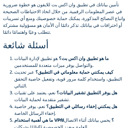
تأمين بياناتك في تطبيق وان اكس بت للايفون هو خطوة ضرورية
في عصر المعلومات الرقمية. من خلال اتخاذ الاحتياطات الصحيحة
واتباع النصائح المذكورة، يمكنك حماية خصوصيتك ومنع أي تسريبات
أو اختراقات في بياناتك. تذكر دائمًا أن الأمان هو مسؤولية مشتركة
تتطلب وعيًا واهتمامًا دائمًا.
أسئلة شائعة
ما هو تطبيق وان اكس بت؟
هو تطبيق لإدارة البيانات
والتواصل يوفر ميزات متعددة للمستخدمين.
كيف يمكنني حماية معلوماتي في التطبيق؟
عبر تحديث
التطبيق، واستخدام كلمة مرور قوية، وتفعيل خاصية التحقق
الثنائي.
هل يوفر التطبيق تشفير البيانات؟
نعم، يعتمد على تقنيات
تشفير متقدمة لحماية البيانات.
هل يمكنني إخفاء رسائلي في التطبيق؟
نعم، يوفر خاصية
إخفاء الرسائل الخاصة.
ما هي أهمية استخدام VPN؟
يحمي بياناتك أثناء الاتصال
بشبكات Wi-Fi العامة ويعزز الخصوصية.