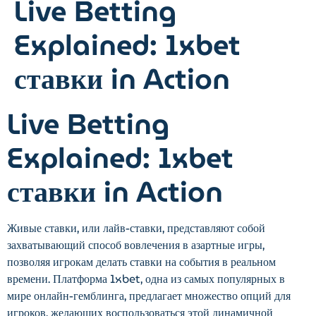
Live Betting
Explained: 1xbet
ставки in Action
Live Betting
Explained: 1xbet
ставки in Action
Живые ставки, или лайв-ставки, представляют собой
захватывающий способ вовлечения в азартные игры,
позволяя игрокам делать ставки на события в реальном
времени. Платформа 1xbet, одна из самых популярных в
мире онлайн-гемблинга, предлагает множество опций для
игроков, желающих воспользоваться этой динамичной