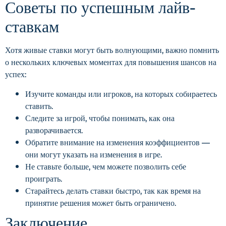
Советы по успешным лайв-
ставкам
Хотя живые ставки могут быть волнующими, важно помнить
о нескольких ключевых моментах для повышения шансов на
успех:
Изучите команды или игроков, на которых собираетесь
ставить.
Следите за игрой, чтобы понимать, как она
разворачивается.
Обратите внимание на изменения коэффициентов —
они могут указать на изменения в игре.
Не ставьте больше, чем можете позволить себе
проиграть.
Старайтесь делать ставки быстро, так как время на
принятие решения может быть ограничено.
Заключение