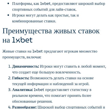
Платформы, как 1xbet, предоставляют широкий выбор
спортивных событий для лайв-ставок.
Игроки могут делать как простые, так и
комбинированные ставки.
Преимущества живых ставок
на 1xbet
Живые ставки на 1xbet предлагают игрокам множество
преимуществ, включая:
Динамичность:
Игроки могут ставить в любой момент,
что создает еще большую вовлеченность.
Гибкость:
Возможность делать ставки на основе
текущей информации и наблюдений за игрой.
Аналитика:
1xbet предоставляет статистику в
реальном времени, что помогает принять более
обоснованные решения.
Разнообразие:
Широкий выбор спортивных событий и