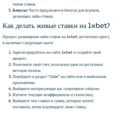
типов ставок.
Бонусы:
Часто предлагаются бонусы для игроков,
делающих лайв-ставки.
Как делать живые ставки на 1xbet?
Процесс размещения лайв-ставок на 1xbet достаточно прост,
и включает следующие шаги:
Зарегистрируйтесь на сайте 1xbet и создайте свой
аккаунт.
Пополните свой счет, используя один из доступных
методов оплаты.
Перейдите в раздел “Лайв” на сайте или в мобильном
приложении.
Выберите интересующее вас спортивное событие.
Изучите текущие коэффициенты и статистику.
Выберите тип ставки и сумму, которую хотите
поставить, затем подтвердите свою ставку.