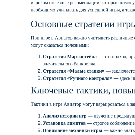
игрокам полезные рекомендации, которые помог
необходимо учитывать для успешной игры, а так
Основные стратегии игр
При игре в Авиатор важно учитывать различные 
могут оказаться полезными:
Стратегия Мартингейла
— это подход, при
значительного банкролла.
Стратегия «Малые ставки»
— заключается
Стратегия «Ручного контроля»
— здесь иг
Ключевые тактики, пов
Тактики в игре Авиатор могут варьироваться в за
Анализ истории игр
— изучение предыдущи
Установка лимитов
— строгое соблюдение 
Понимание механики игры
— важно знать,