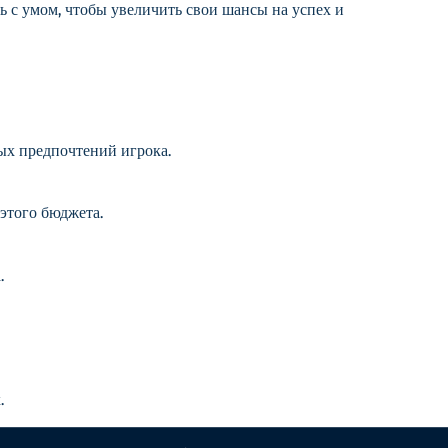
ь с умом, чтобы увеличить свои шансы на успех и
ых предпочтений игрока.
этого бюджета.
.
.