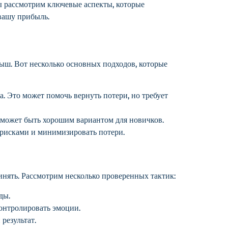
 рассмотрим ключевые аспекты, которые
вашу прибыль.
ыш. Вот несколько основных подходов, которые
. Это может помочь вернуть потери, но требует
 может быть хорошим вариантом для новичков.
ь рисками и минимизировать потери.
инять. Рассмотрим несколько проверенных тактик:
ды.
онтролировать эмоции.
результат.