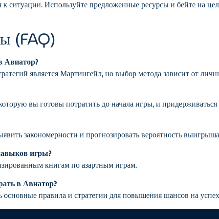
я к ситуации. Используйте предложенные ресурсы и бейте на цел
сы (FAQ)
в Авиатор?
ратегий является Мартингейл, но выбор метода зависит от личн
оторую вы готовы потратить до начала игры, и придерживаться 
ыявить закономерности и прогнозировать вероятность выигрыша
 навыков игры?
изированным книгам по азартным играм.
рать в Авиатор?
ть основные правила и стратегии для повышения шансов на успех