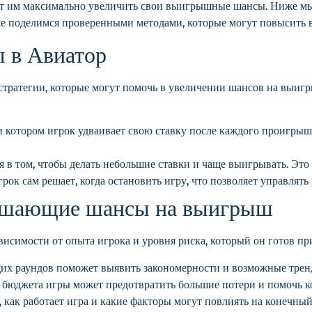
ут им максимально увеличить свои выигрышные шансы. Ниже мы
же поделимся проверенными методами, которые могут повысить 
ы в Авиатор
стратегии, которые могут помочь в увеличении шансов на выигр
 котором игрок удваивает свою ставку после каждого проигрыша
 в том, чтобы делать небольшие ставки и чаще выигрывать. Это
рок сам решает, когда остановить игру, что позволяет управлят
ышающие шансы на выигрыш
висимости от опыта игрока и уровня риска, который он готов пр
х раундов поможет выявить закономерности и возможные трен
бюджета игры может предотвратить большие потери и помочь к
 как работает игра и какие факторы могут повлиять на конечный 