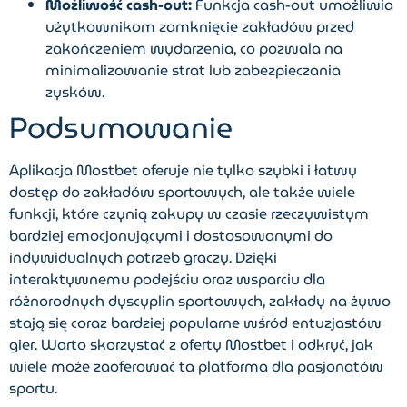
Możliwość cash-out:
Funkcja cash-out umożliwia
użytkownikom zamknięcie zakładów przed
zakończeniem wydarzenia, co pozwala na
minimalizowanie strat lub zabezpieczania
zysków.
Podsumowanie
Aplikacja Mostbet oferuje nie tylko szybki i łatwy
dostęp do zakładów sportowych, ale także wiele
funkcji, które czynią zakupy w czasie rzeczywistym
bardziej emocjonującymi i dostosowanymi do
indywidualnych potrzeb graczy. Dzięki
interaktywnemu podejściu oraz wsparciu dla
różnorodnych dyscyplin sportowych, zakłady na żywo
stają się coraz bardziej popularne wśród entuzjastów
gier. Warto skorzystać z oferty Mostbet i odkryć, jak
wiele może zaoferować ta platforma dla pasjonatów
sportu.