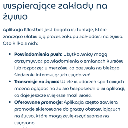
wspierające zakłady na
żywo
Aplikacja Mostbet jest bogata w funkcje, które
znacząco ułatwiają proces zakupu zakładów na żywo.
Oto kilka z nich:
Powiadomienia push:
Użytkownicy mogą
otrzymywać powiadomienia o zmianach kursów
lub rozpoczęciu meczów, co pozwala na bieżąco
śledzenie interesujących wydarzeń.
Transmisje na żywo:
Wiele wydarzeń sportowych
można oglądać na żywo bezpośrednio w aplikacji,
co daje jeszcze większe możliwości.
Oferowane promocje:
Aplikacja często zawiera
promocje skierowane do graczy obstawiających
na żywo, które mogą zwiększyć szanse na
wygraną.