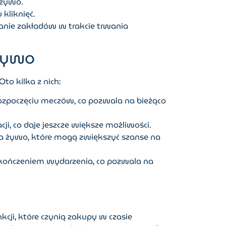
 żywo.
kliknięć.
anie zakładów w trakcie trwania
 żywo
to kilka z nich:
poczęciu meczów, co pozwala na bieżąco
, co daje jeszcze większe możliwości.
na żywo, które mogą zwiększyć szanse na
kończeniem wydarzenia, co pozwala na
kcji, które czynią zakupy w czasie