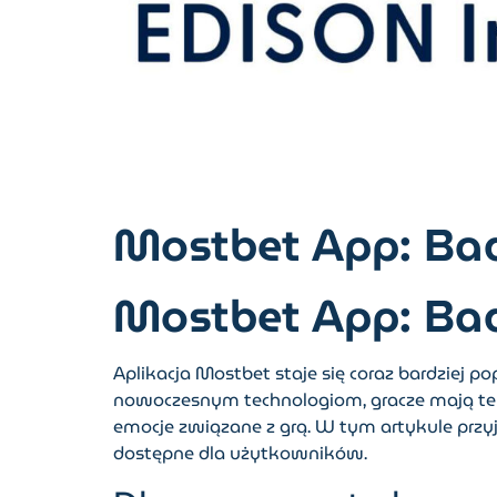
Mostbet App: Ba
Mostbet App: Ba
Aplikacja Mostbet staje się coraz bardziej 
nowoczesnym technologiom, gracze mają te
emocje związane z grą. W tym artykule przyj
dostępne dla użytkowników.