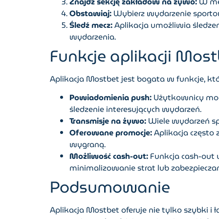
Znajdź sekcję zakładów na żywo:
W men
Obstawiaj:
Wybierz wydarzenie sportowe,
Śledź mecz:
Aplikacja umożliwia śledze
wydarzenia.
Funkcje aplikacji Mos
Aplikacja Mostbet jest bogata w funkcje, kt
Powiadomienia push:
Użytkownicy mog
śledzenie interesujących wydarzeń.
Transmisje na żywo:
Wiele wydarzeń spo
Oferowane promocje:
Aplikacja często
wygraną.
Możliwość cash-out:
Funkcja cash-out
minimalizowanie strat lub zabezpiecza
Podsumowanie
Aplikacja Mostbet oferuje nie tylko szybki i