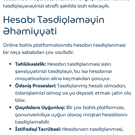
təsdiqləyəcəyinizi ətraflı şəkildə izah edəcəyik.
Hesabı Təsdiqləməyin
Əhəmiyyəti
Online bahis platformalarında hesabın təsdiqlənməsi
bir neçə səbəbdən çox vacibdir:
Təhlükəsizlik:
Hesabın təsdiqlənməsi sizin
şəxsiyyətinizi təsdiqləyir, bu isə hesabınızı
cinayətkarların əlinə keçməkdən qoruyur.
Ödəniş Prosesləri:
Təsdiqlənmiş hesab olmadan,
ödənişlərinizi almaq və ya deposit etmək çətin ola
bilər.
Qaydalara Uyğunluq:
Bir çox bahis platforması,
qanunvericiliyə uyğun olaraq müştəri hesablarını
təsdiqləməlidir.
İstifadəçi Təcrübəsi:
Hesabınızın təsdiqlənməsi,