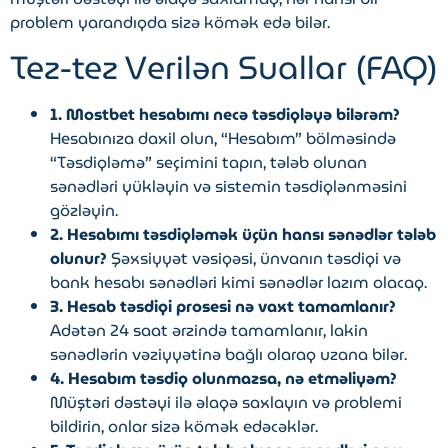
problem yarandıqda sizə kömək edə bilər.
Tez-tez Verilən Suallar (FAQ)
1. Mostbet hesabımı necə təsdiqləyə bilərəm?
Hesabınıza daxil olun, “Hesabım” bölməsində
“Təsdiqləmə” seçimini tapın, tələb olunan
sənədləri yükləyin və sistemin təsdiqlənməsini
gözləyin.
2. Hesabımı təsdiqləmək üçün hansı sənədlər tələb
olunur?
Şəxsiyyət vəsiqəsi, ünvanın təsdiqi və
bank hesabı sənədləri kimi sənədlər lazım olacaq.
3. Hesab təsdiqi prosesi nə vaxt tamamlanır?
Adətən 24 saat ərzində tamamlanır, lakin
sənədlərin vəziyyətinə bağlı olaraq uzana bilər.
4. Hesabım təsdiq olunmazsa, nə etməliyəm?
Müştəri dəstəyi ilə əlaqə saxlayın və problemi
bildirin, onlar sizə kömək edəcəklər.