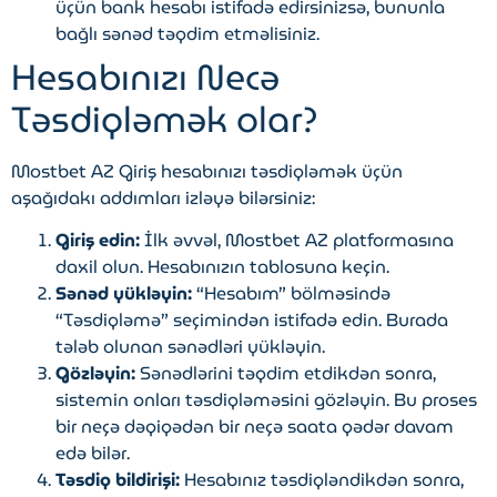
üçün bank hesabı istifadə edirsinizsə, bununla
bağlı sənəd təqdim etməlisiniz.
Hesabınızı Necə
Təsdiqləmək olar?
Mostbet AZ Giriş hesabınızı təsdiqləmək üçün
aşağıdakı addımları izləyə bilərsiniz:
Giriş edin:
İlk əvvəl, Mostbet AZ platformasına
daxil olun. Hesabınızın tablosuna keçin.
Sənəd yükləyin:
“Hesabım” bölməsində
“Təsdiqləmə” seçimindən istifadə edin. Burada
tələb olunan sənədləri yükləyin.
Gözləyin:
Sənədlərini təqdim etdikdən sonra,
sistemin onları təsdiqləməsini gözləyin. Bu proses
bir neçə dəqiqədən bir neçə saata qədər davam
edə bilər.
Təsdiq bildirişi:
Hesabınız təsdiqləndikdən sonra,