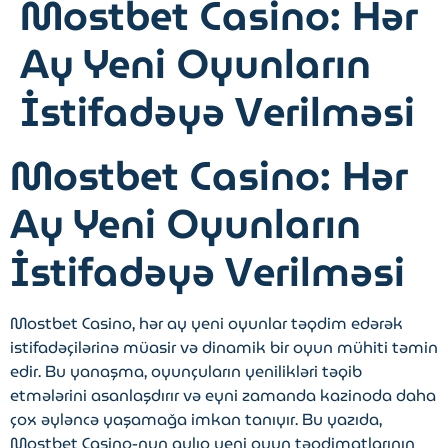
Mostbet Casino: Hər
Ay Yeni Oyunların
İstifadəyə Verilməsi
Mostbet Casino: Hər
Ay Yeni Oyunların
İstifadəyə Verilməsi
Mostbet Casino, hər ay yeni oyunlar təqdim edərək
istifadəçilərinə müasir və dinamik bir oyun mühiti təmin
edir. Bu yanaşma, oyunçuların yenilikləri təqib
etmələrini asanlaşdırır və eyni zamanda kazinoda daha
çox əyləncə yaşamağa imkan tanıyır. Bu yazıda,
Mostbet Casino-nun aylıq yeni oyun təqdimatlarının