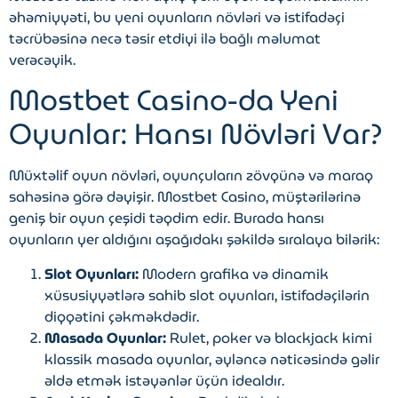
əhəmiyyəti, bu yeni oyunların növləri və istifadəçi
təcrübəsinə necə təsir etdiyi ilə bağlı məlumat
verəcəyik.
Mostbet Casino-da Yeni
Oyunlar: Hansı Növləri Var?
Müxtəlif oyun növləri, oyunçuların zövqünə və maraq
sahəsinə görə dəyişir. Mostbet Casino, müştərilərinə
geniş bir oyun çeşidi təqdim edir. Burada hansı
oyunların yer aldığını aşağıdakı şəkildə sıralaya bilərik:
Slot Oyunları:
Modern grafika və dinamik
xüsusiyyətlərə sahib slot oyunları, istifadəçilərin
diqqətini çəkməkdədir.
Masada Oyunlar:
Rulet, poker və blackjack kimi
klassik masada oyunlar, əyləncə nəticəsində gəlir
əldə etmək istəyənlər üçün idealdır.