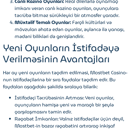
Canlı Kazino Oyunları:
Real dilerlərlə oynamaq
imkanı verən canlı kazino oyunları, oyunçulara
təcrübə bitməz sürükleyici bir atmosfer yaradır.
Müxtəlif Temalı Oyunlar:
Fərqli kültürləri və
mövzuları əhatə edən oyunlar, əyləncə ilə yanaşı,
mədəni bilikləri də genişləndirir.
Yeni Oyunların İstifadəyə
Verilməsinin Avantajları
Hər ay yeni oyunların təqdim edilməsi, Mostbet Casino-
nun istifadəçilərinə bir sıra faydalar təqdim edir. Bu
faydaları aşağıdakı şəkildə sıralaya bilərik:
İstifadəçi Təcrübəsinin Artması: Yeni oyunlar,
oyunçuların həmişə yeni və maraqlı bir şeylə
qarşılaşmasını təmin edir.
Rəqabət İmkanları: Yalnız istifadəçilər üçün deyil,
Mostbet-in bazar rəqabətini artıraraq inkişaf