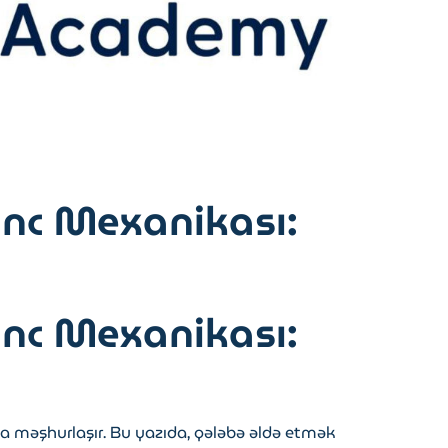
nc Mexanikası:
nc Mexanikası:
 məşhurlaşır. Bu yazıda, qələbə əldə etmək