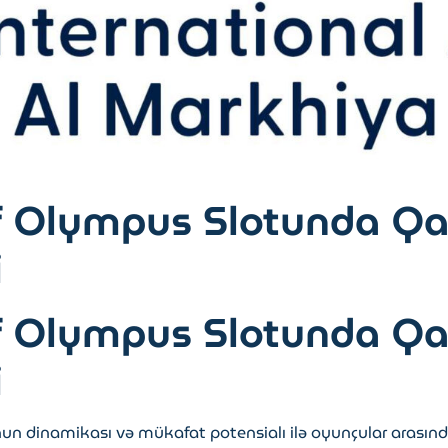
f Olympus Slotunda Qa
i
f Olympus Slotunda Qa
i
 dinamikası və mükafat potensialı ilə oyunçular arasında