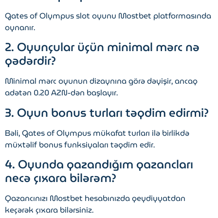
Gates of Olympus slot oyunu Mostbet platformasında
oynanır.
2. Oyunçular üçün minimal mərc nə
qədərdir?
Minimal mərc oyunun dizaynına görə dəyişir, ancaq
adətən 0.20 AZN-dən başlayır.
3. Oyun bonus turları təqdim edirmi?
Bəli, Gates of Olympus mükafat turları ilə birlikdə
müxtəlif bonus funksiyaları təqdim edir.
4. Oyunda qazandığım qazancları
necə çıxara bilərəm?
Qazancınızı Mostbet hesabınızda qeydiyyatdan
keçərək çıxara bilərsiniz.