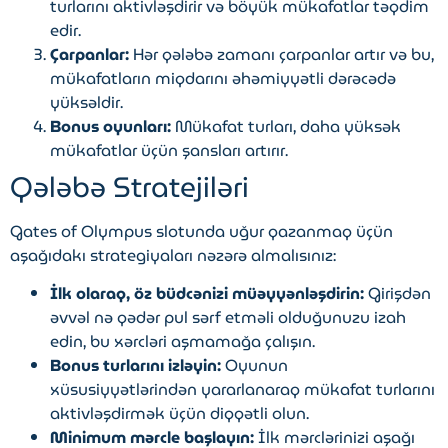
turlarını aktivləşdirir və böyük mükafatlar təqdim
edir.
Çarpanlar:
Hər qələbə zamanı çarpanlar artır və bu,
mükafatların miqdarını əhəmiyyətli dərəcədə
yüksəldir.
Bonus oyunları:
Mükafat turları, daha yüksək
mükafatlar üçün şansları artırır.
Qələbə Stratejiləri
Gates of Olympus slotunda uğur qazanmaq üçün
aşağıdakı strategiyaları nəzərə almalısınız:
İlk olaraq, öz büdcənizi müəyyənləşdirin:
Girişdən
əvvəl nə qədər pul sərf etməli olduğunuzu izah
edin, bu xərcləri aşmamağa çalışın.
Bonus turlarını izləyin:
Oyunun
xüsusiyyətlərindən yararlanaraq mükafat turlarını
aktivləşdirmək üçün diqqətli olun.
Minimum mərcle başlayın:
İlk mərclərinizi aşağı