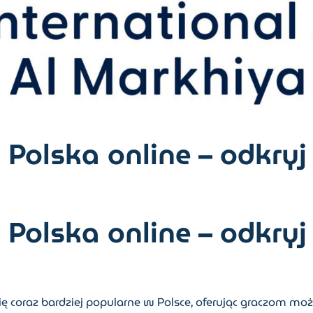
Polska online – odkryj
Polska online – odkryj
ię coraz bardziej popularne w Polsce, oferując graczom mo