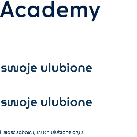
 swoje ulubione
 swoje ulubione
żliwość zabawy w ich ulubione gry z