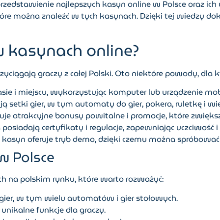
rzedstawienie najlepszych kasyn online w Polsce oraz ich
tóre można znaleźć w tych kasynach. Dzięki tej wiedzy 
w kasynach online?
przyciągają graczy z całej Polski. Oto niektóre powody, dla
e i miejscu, wykorzystując komputer lub urządzenie mob
ą setki gier, w tym automaty do gier, pokera, ruletkę i wie
uje atrakcyjne bonusy powitalne i promocje, które zwiększ
iadają certyfikaty i regulacje, zapewniając uczciwość i
kasyn oferuje tryb demo, dzięki czemu można spróbować g
w Polsce
ch na polskim rynku, które warto rozważyć:
 gier, w tym wielu automatów i gier stołowych.
 unikalne funkcje dla graczy.