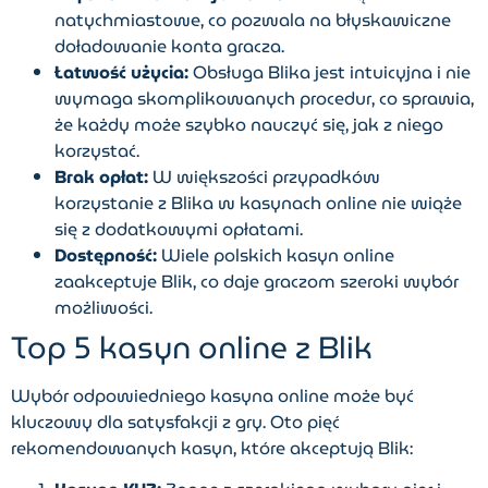
natychmiastowe, co pozwala na błyskawiczne
doładowanie konta gracza.
Łatwość użycia:
Obsługa Blika jest intuicyjna i nie
wymaga skomplikowanych procedur, co sprawia,
że każdy może szybko nauczyć się, jak z niego
korzystać.
Brak opłat:
W większości przypadków
korzystanie z Blika w kasynach online nie wiąże
się z dodatkowymi opłatami.
Dostępność:
Wiele polskich kasyn online
zaakceptuje Blik, co daje graczom szeroki wybór
możliwości.
Top 5 kasyn online z Blik
Wybór odpowiedniego kasyna online może być
kluczowy dla satysfakcji z gry. Oto pięć
rekomendowanych kasyn, które akceptują Blik: