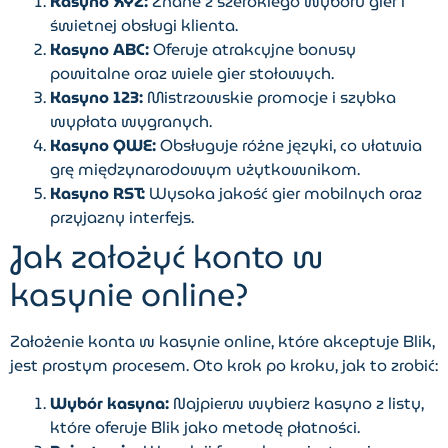
Kasyno XYZ:
Znane z szerokiego wyboru gier i
świetnej obsługi klienta.
Kasyno ABC:
Oferuje atrakcyjne bonusy
powitalne oraz wiele gier stołowych.
Kasyno 123:
Mistrzowskie promocje i szybka
wypłata wygranych.
Kasyno QWE:
Obsługuje różne języki, co ułatwia
grę międzynarodowym użytkownikom.
Kasyno RST:
Wysoka jakość gier mobilnych oraz
przyjazny interfejs.
Jak założyć konto w
kasynie online?
Założenie konta w kasynie online, które akceptuje Blik,
jest prostym procesem. Oto krok po kroku, jak to zrobić:
Wybór kasyna:
Najpierw wybierz kasyno z listy,
które oferuje Blik jako metodę płatności.