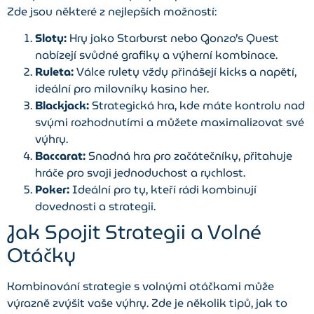
Zde jsou některé z nejlepších možností:
Sloty:
Hry jako Starburst nebo Gonzo’s Quest
nabízejí svůdné grafiky a výherní kombinace.
Ruleta:
Válce rulety vždy přinášejí kicks a napětí,
ideální pro milovníky kasino her.
Blackjack:
Strategická hra, kde máte kontrolu nad
svými rozhodnutími a můžete maximalizovat své
výhry.
Baccarat:
Snadná hra pro začátečníky, přitahuje
hráče pro svoji jednoduchost a rychlost.
Poker:
Ideální pro ty, kteří rádi kombinují
dovednosti a strategii.
Jak Spojit Strategii a Volné
Otáčky
Kombinování strategie s volnými otáčkami může
výrazně zvýšit vaše výhry. Zde je několik tipů, jak to