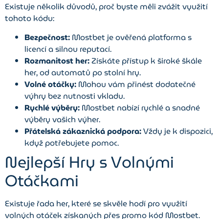
Existuje několik důvodů, proč byste měli zvážit využití
tohoto kódu:
Bezpečnost:
Mostbet je ověřená platforma s
licencí a silnou reputací.
Rozmanitost her:
Získáte přístup k široké škále
her, od automatů po stolní hry.
Volné otáčky:
Mohou vám přinést dodatečné
výhry bez nutnosti vkladu.
Rychlé výběry:
Mostbet nabízí rychlé a snadné
výběry vašich výher.
Přátelská zákaznická podpora:
Vždy je k dispozici,
když potřebujete pomoc.
Nejlepší Hry s Volnými
Otáčkami
Existuje řada her, které se skvěle hodí pro využití
volných otáček získaných přes promo kód Mostbet.