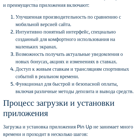
и преимущества приложения включают:
Улучшенная производительность по сравнению с
мобильной версией сайта.
Интуитивно понятный интерфейс, специально
созданный для комфортного использования на
маленьких экранах.
Возможность получать актуальные уведомления о
новых бонусах, акциях и изменениях в ставках.
Доступ к живым ставкам и трансляциям спортивных
событий в реальном времени.
Функционал для быстрой и безопасной оплаты,
включая различные методы депозита и вывода средств.
Процесс загрузки и установки
приложения
Загрузка и установка приложения Pin Up не занимает много
времени и проходит в несколько шагов: