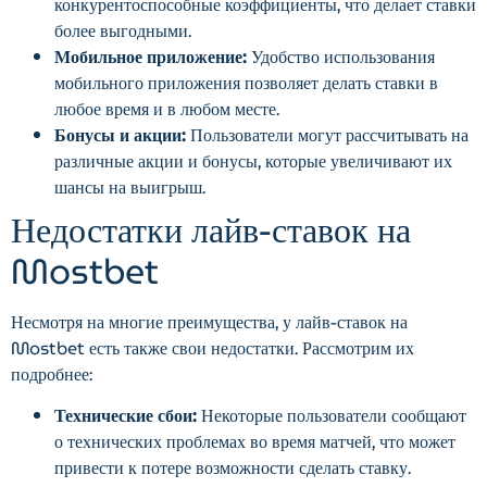
конкурентоспособные коэффициенты, что делает ставки
более выгодными.
Мобильное приложение:
Удобство использования
мобильного приложения позволяет делать ставки в
любое время и в любом месте.
Бонусы и акции:
Пользователи могут рассчитывать на
различные акции и бонусы, которые увеличивают их
шансы на выигрыш.
Недостатки лайв-ставок на
Mostbet
Несмотря на многие преимущества, у лайв-ставок на
Mostbet есть также свои недостатки. Рассмотрим их
подробнее:
Технические сбои:
Некоторые пользователи сообщают
о технических проблемах во время матчей, что может
привести к потере возможности сделать ставку.