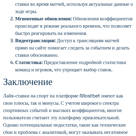
ставки во время матчей, используя актуальные данные о
ходе игры.
Мгновенные обновления:
Обновления коэффициентов
происходят в режиме реального времени, что позволяет
быстро реагировать на изменения.
Видеотрансляции:
Доступ к трансляциям матчей
прямо на сайте помогает следить за событием и делать
ставки обоснованно.
Статистика:
Предоставление подробной статистики
команд и игроков, что упрощает выбор ставок.
Заключение
Лайв-ставки на спорт на платформе Mostbet имеют как
свои плюсы, так и минусы. С учетом широкого спектра
спортивных событий и высоких коэффициентов, многие
пользователи считают эту платформу привлекательной.
Однако потенциальные недостатки, такие как технические
сбои и проблема с аналитикой, могут оказывать негативное