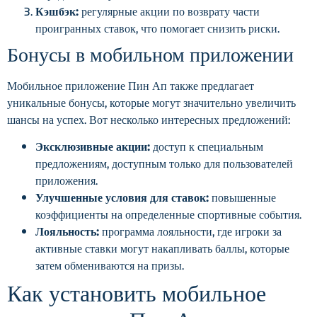
Кэшбэк:
регулярные акции по возврату части
проигранных ставок, что помогает снизить риски.
Бонусы в мобильном приложении
Мобильное приложение Пин Ап также предлагает
уникальные бонусы, которые могут значительно увеличить
шансы на успех. Вот несколько интересных предложений:
Эксклюзивные акции:
доступ к специальным
предложениям, доступным только для пользователей
приложения.
Улучшенные условия для ставок:
повышенные
коэффициенты на определенные спортивные события.
Лояльность:
программа лояльности, где игроки за
активные ставки могут накапливать баллы, которые
затем обмениваются на призы.
Как установить мобильное