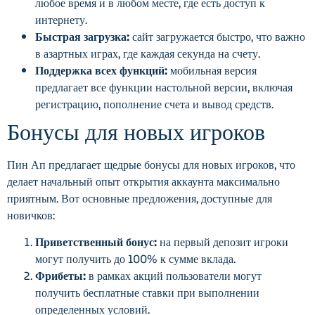
любое время и в любом месте, где есть доступ к
интернету.
Быстрая загрузка:
сайт загружается быстро, что важно
в азартных играх, где каждая секунда на счету.
Поддержка всех функций:
мобильная версия
предлагает все функции настольной версии, включая
регистрацию, пополнение счета и вывод средств.
Бонусы для новых игроков
Пин Ап предлагает щедрые бонусы для новых игроков, что
делает начальный опыт открытия аккаунта максимально
приятным. Вот основные предложения, доступные для
новичков:
Приветственный бонус:
на первый депозит игроки
могут получить до 100% к сумме вклада.
Фрибеты:
в рамках акций пользователи могут
получить бесплатные ставки при выполнении
определенных условий.