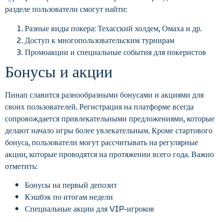
разделе пользователи смогут найти:
Разные виды покера: Техасский холдем, Омаха и др.
Доступ к многопользовательским турнирам
Промоакции и специальные события для покеристов
Бонусы и акции
Пинап славится разнообразными бонусами и акциями для
своих пользователей. Регистрация на платформе всегда
сопровождается привлекательными предложениями, которые
делают начало игры более увлекательным. Кроме стартового
бонуса, пользователи могут рассчитывать на регулярные
акции, которые проводятся на протяжении всего года. Важно
отметить:
Бонусы на первый депозит
Кэшбэк по итогам недели
Специальные акции для VIP-игроков