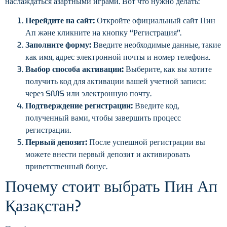
наслаждаться азартными играми. Вот что нужно делать:
Перейдите на сайт:
Откройте официальный сайт Пин
Ап және кликните на кнопку “Регистрация”.
Заполните форму:
Введите необходимые данные, такие
как имя, адрес электронной почты и номер телефона.
Выбор способа активации:
Выберите, как вы хотите
получить код для активации вашей учетной записи:
через SMS или электронную почту.
Подтверждение регистрации:
Введите код,
полученный вами, чтобы завершить процесс
регистрации.
Первый депозит:
После успешной регистрации вы
можете внести первый депозит и активировать
приветственный бонус.
Почему стоит выбрать Пин Ап
Қазақстан?