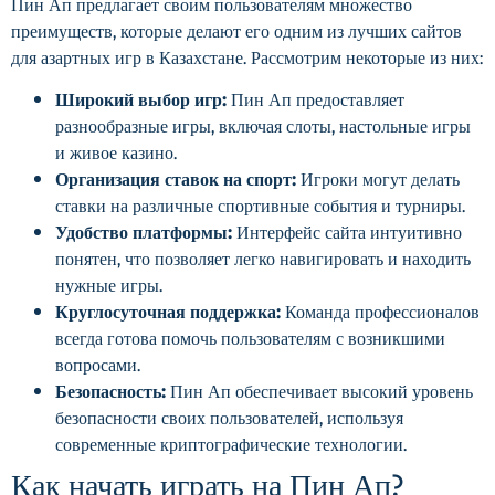
Пин Ап предлагает своим пользователям множество
преимуществ, которые делают его одним из лучших сайтов
для азартных игр в Казахстане. Рассмотрим некоторые из них:
Широкий выбор игр:
Пин Ап предоставляет
разнообразные игры, включая слоты, настольные игры
и живое казино.
Организация ставок на спорт:
Игроки могут делать
ставки на различные спортивные события и турниры.
Удобство платформы:
Интерфейс сайта интуитивно
понятен, что позволяет легко навигировать и находить
нужные игры.
Круглосуточная поддержка:
Команда профессионалов
всегда готова помочь пользователям с возникшими
вопросами.
Безопасность:
Пин Ап обеспечивает высокий уровень
безопасности своих пользователей, используя
современные криптографические технологии.
Как начать играть на Пин Ап?