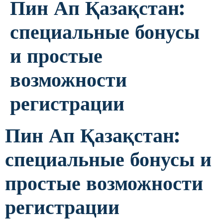
Пин Ап Қазақстан:
специальные бонусы
и простые
возможности
регистрации
Пин Ап Қазақстан:
специальные бонусы и
простые возможности
регистрации