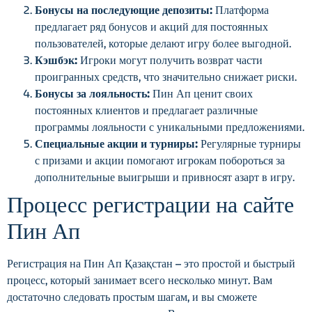
Бонусы на последующие депозиты:
Платформа
предлагает ряд бонусов и акций для постоянных
пользователей, которые делают игру более выгодной.
Кэшбэк:
Игроки могут получить возврат части
проигранных средств, что значительно снижает риски.
Бонусы за лояльность:
Пин Ап ценит своих
постоянных клиентов и предлагает различные
программы лояльности с уникальными предложениями.
Специальные акции и турниры:
Регулярные турниры
с призами и акции помогают игрокам побороться за
дополнительные выигрыши и привносят азарт в игру.
Процесс регистрации на сайте
Пин Ап
Регистрация на Пин Ап Қазақстан – это простой и быстрый
процесс, который занимает всего несколько минут. Вам
достаточно следовать простым шагам, и вы сможете