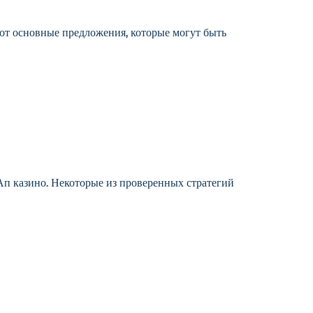
от основные предложения, которые могут быть
Ап казино. Некоторые из проверенных стратегий