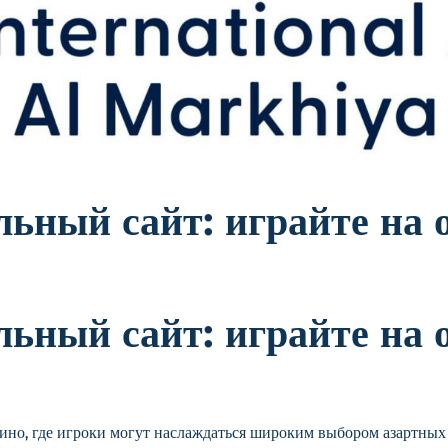
льный сайт: играйте на
льный сайт: играйте на
ино, где игроки могут наслаждаться широким выбором азартных