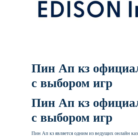
Пин Ап кз официа
с выбором игр
Пин Ап кз официа
с выбором игр
Пин Ап кз является одним из ведущих онлайн каз