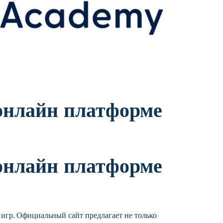
 онлайн платформе
 онлайн платформе
 игр. Официальный сайт предлагает не только