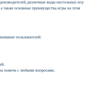
производителей, различные виды настольных игр
, а также основные преимущества игры на этом
нимание пользователей:
ей.
ова помочь с любыми вопросами.