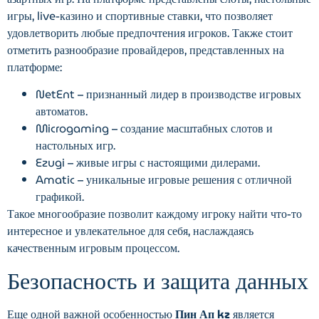
игры, live-казино и спортивные ставки, что позволяет
удовлетворить любые предпочтения игроков. Также стоит
отметить разнообразие провайдеров, представленных на
платформе:
NetEnt – признанный лидер в производстве игровых
автоматов.
Microgaming – создание масштабных слотов и
настольных игр.
Ezugi – живые игры с настоящими дилерами.
Amatic – уникальные игровые решения с отличной
графикой.
Такое многообразие позволит каждому игроку найти что-то
интересное и увлекательное для себя, наслаждаясь
качественным игровым процессом.
Безопасность и защита данных
Еще одной важной особенностью
Пин Ап kz
является