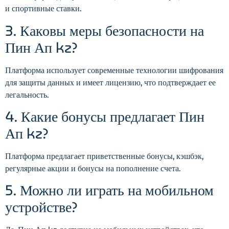
и спортивные ставки.
3. Каковы меры безопасности на
Пин Ап kz?
Платформа использует современные технологии шифрования
для защиты данных и имеет лицензию, что подтверждает ее
легальность.
4. Какие бонусы предлагает Пин
Ап kz?
Платформа предлагает приветственные бонусы, кэшбэк,
регулярные акции и бонусы на пополнение счета.
5. Можно ли играть на мобильном
устройстве?