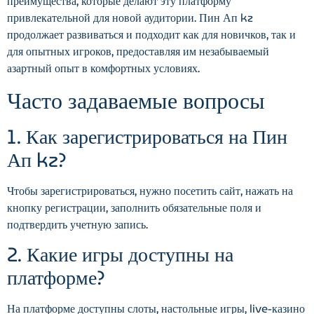
преимущества, которые делают эту платформу
привлекательной для новой аудитории. Пин Ап kz
продолжает развиваться и подходит как для новичков, так и
для опытных игроков, предоставляя им незабываемый
азартный опыт в комфортных условиях.
Часто задаваемые вопросы
1. Как зарегистрироваться на Пин
Ап kz?
Чтобы зарегистрироваться, нужно посетить сайт, нажать на
кнопку регистрации, заполнить обязательные поля и
подтвердить учетную запись.
2. Какие игры доступны на
платформе?
На платформе доступны слоты, настольные игры, live-казино