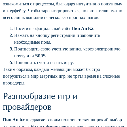
ознакомиться с процессом, благодаря интуитивно понятному
интерфейсу. Чтобы зарегистрироваться, пользователю нужно
всего лишь выполнить несколько простых шагов:
Посетить официальный сайт
Пин Ап kz
.
Нажать на кнопку регистрации и заполнить
необходимые поля.
Подтвердить свою учетную запись через электронную
почту или SMS.
Пополнить счет и начать игру.
Таким образом, каждый желающий может быстро
погрузиться в мир азартных игр, не тратя время на сложные
процедуры.
Разнообразие игр и
провайдеров
Пин Ап kz
предлагает своим пользователям широкий выбор
азартных игр. На платформе представлены слоты, настольные