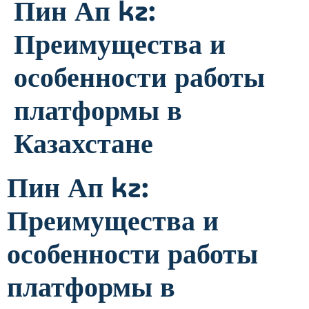
Пин Ап kz:
Преимущества и
особенности работы
платформы в
Казахстане
Пин Ап kz:
Преимущества и
особенности работы
платформы в