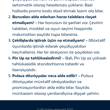
avtomatik olaraq hesabınıza yüklənir. Bəzi
hallarda promo kodu daxil etmək lazım ola bilər.
Bonusları əldə edərkən hansı tələblərə riayət
etməliyəm?
– Hər bonusun öz şərtləri var. Çevirim
tələbləri, müddət və oyun seçimi haqqında
məlumatları saytda tapa bilərsiniz.
Çekilişlərdə iştirak üçün nə etməliyəm?
– Müxtəlif
oyunlarda iştirak edərək qeydiyyatdan
keçməlisiniz. Hər bir aksiyanın öz qaydaları var.
Pin Up az təhlükəsizdirmi?
– Bəli, Pin Up az yüksək
təhlükəsizlik standartlarına tabedir və
lisenziyalıdır.
Pulsuz dövriyyələr necə əldə edilir?
– Pulsuz
dövriyyələr müxtəlif aksiyalardan və
promosyonlardan əldə edilə bilər. Saytda
müntəzəm olaraq yeniləndiyinə diqqət yetirin.
© All rights reserved 2021