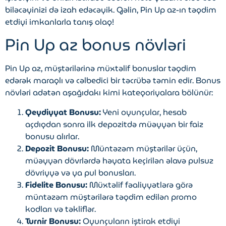
biləcəyinizi də izah edəcəyik. Gəlin, Pin Up az-ın təqdim
etdiyi imkanlarla tanış olaq!
Pin Up az bonus növləri
Pin Up az, müştərilərinə müxtəlif bonuslar təqdim
edərək maraqlı və cəlbedici bir təcrübə təmin edir. Bonus
növləri adətən aşağıdakı kimi kateqoriyalara bölünür:
Qeydiyyat Bonusu:
Yeni oyunçular, hesab
açdıqdan sonra ilk depozitdə müəyyən bir faiz
bonusu alırlar.
Depozit Bonusu:
Müntəzəm müştərilər üçün,
müəyyən dövrlərdə həyata keçirilən əlavə pulsuz
dövriyyə və ya pul bonusları.
Fidelite Bonusu:
Müxtəlif fəaliyyətlərə görə
müntəzəm müştərilərə təqdim edilən promo
kodları və təkliflər.
Turnir Bonusu:
Oyunçuların iştirak etdiyi