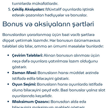
turnirlərdə mükafatlardır.
Çekiliş Aksiyaları:
Müxtəlif oyunlarda iştirak
edərək qazanılan hədiyyələr və bonuslar.
Bonus və aksiyaların şərtləri
Bonuslardan yararlanmaq üçün bəzi vacib şərtlərə
diqqət yetirmək lazımdır. Hər bonusun özünəməxsus
tələbləri ola bilər, amma ən ümumi məsələlər bunlardır:
Çevirim Tələbləri:
Alınan bonusun alınması üçün
neçə dəfə oyunlara yatırılması lazım olduğunu
göstərir.
Zaman Məsi:
Bonusların hansı müddət ərzində
istifadə edilə biləcəyini göstərir.
Oyun Seçimi:
Bonusların hansı oyunlarda istifadə
oluna biləcəyini qeyd edir. Bəzi bonuslar yalnız slot
oyunlarında keçərlidir.
Maksimum Qazanc:
Bonusdan əldə edə
biləcəyiniz maksimum məbləği göstərir.