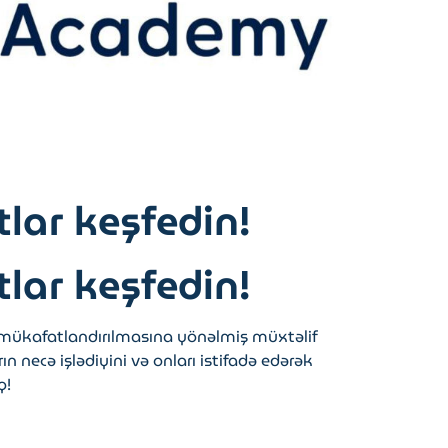
tlar keşfedin!
tlar keşfedin!
in mükafatlandırılmasına yönəlmiş müxtəlif
n necə işlədiyini və onları istifadə edərək
q!