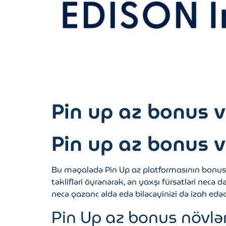
Pin up az bonus və
Pin up az bonus və
Bu məqalədə Pin Up az platformasının bonus və
təklifləri öyrənərək, ən yaxşı fürsətləri necə 
necə qazanc əldə edə biləcəyinizi də izah edəc
Pin Up az bonus növlər