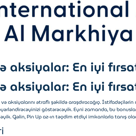
 aksiyalar: En iyi fırsa
 aksiyalar: En iyi fırsa
 aksiyalarını ətraflı şəkildə araşdıracağıq. İstifadəçilər
dəyərləndirəcəyinizi göstərəcəyik. Eyni zamanda, bu bonusları
əyik. Gəlin, Pin Up az-ın təqdim etdiyi imkanlarla tanış ola
i