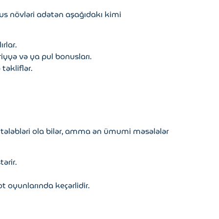
nus növləri adətən aşağıdakı kimi
rlar.
yyə və ya pul bonusları.
əkliflər.
tələbləri ola bilər, amma ən ümumi məsələlər
ərir.
t oyunlarında keçərlidir.