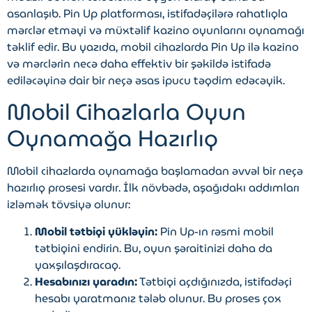
asanlaşıb. Pin Up platforması, istifadəçilərə rahatlıqla
mərclər etməyi və müxtəlif kazino oyunlarını oynamağı
təklif edir. Bu yazıda, mobil cihazlarda Pin Up ilə kazino
və mərclərin necə daha effektiv bir şəkildə istifadə
ediləcəyinə dair bir neçə əsas ipucu təqdim edəcəyik.
Mobil Cihazlarla Oyun
Oynamağa Hazırlıq
Mobil cihazlarda oynamağa başlamadan əvvəl bir neçə
hazırlıq prosesi vardır. İlk növbədə, aşağıdakı addımları
izləmək tövsiyə olunur:
Mobil tətbiqi yükləyin:
Pin Up-ın rəsmi mobil
tətbiqini endirin. Bu, oyun şəraitinizi daha da
yaxşılaşdıracaq.
Hesabınızı yaradın:
Tətbiqi açdığınızda, istifadəçi
hesabı yaratmanız tələb olunur. Bu proses çox