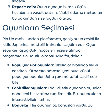
sadədir.
Depozit edin:
Oyun oynaya bilmək üçün
hesabınıza vəsait yatırın. Mobil ödəmə metodları
bu baxımdan sizə faydalı olacaq.
Oyunların Seçilməsi
Pin Up mobil kazino platforması, geniş oyun çeşidi ilə
istifadəçilərinə müxtəlif imkanlar təqdim edir. Oyun
seçərkən aşağıdakı nöqtələri nəzərə almaq
proqramınızın uğurlu olması üçün faydalıdır:
Populyar slot oyunları:
Maşınlar arasında seçki
edərkən, rütbə sıralamasını yoxlayın, çünki
populyar oyunlar daha çox mükafat təklif edə
bilər.
Canlı diler oyunları:
Canlı dilerlə oynanan oyunlar
daha real bir təcrübə təqdim edir. Bu, oyunçuların
interaktivliyini artırır.
Bonuslar:
Hər oyunun öz bonusları vardır. Bu,