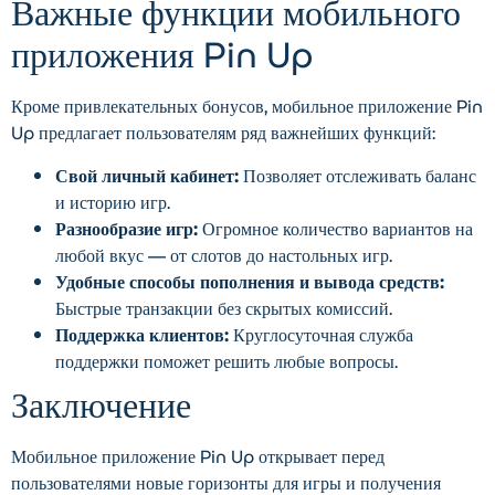
Важные функции мобильного
приложения Pin Up
Кроме привлекательных бонусов, мобильное приложение Pin
Up предлагает пользователям ряд важнейших функций:
Свой личный кабинет:
Позволяет отслеживать баланс
и историю игр.
Разнообразие игр:
Огромное количество вариантов на
любой вкус — от слотов до настольных игр.
Удобные способы пополнения и вывода средств:
Быстрые транзакции без скрытых комиссий.
Поддержка клиентов:
Круглосуточная служба
поддержки поможет решить любые вопросы.
Заключение
Мобильное приложение Pin Up открывает перед
пользователями новые горизонты для игры и получения