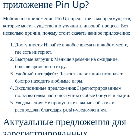
приложение Pin Up?
Мобильное приложение Pin Up предлагает ряд преимуществ,
которые могут существенно улучшить игровой процесс. Вот
несколько причин, почему стоит скачать данное приложение:
Доступность: Играйте в любое время и в любом месте,
где есть интернет.
Быстрые загрузки: Меньше времени на ожидание,
больше времени на игру.
Удобный интерфейс: Легкость навигации позволяет
быстро находить любимые игры.
Эксклюзивные предложения: Зарегистрированным
пользователям часто доступны особые бонусы и акции.
Уведомления: Не пропустите важные события и
распродажи благодаря push-уведомлениям.
Актуальные предложения для
зарегистрированных