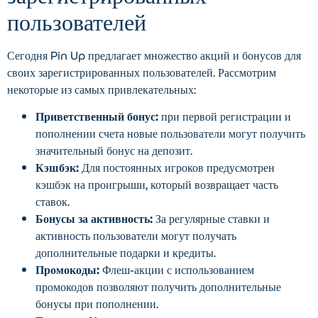
пользователей
Сегодня Pin Up предлагает множество акций и бонусов для
своих зарегистрированных пользователей. Рассмотрим
некоторые из самых привлекательных:
Приветственный бонус:
при первой регистрации и
пополнении счета новые пользователи могут получить
значительный бонус на депозит.
Кэшбэк:
Для постоянных игроков предусмотрен
кэшбэк на проигрыши, который возвращает часть
ставок.
Бонусы за активность:
За регулярные ставки и
активность пользователи могут получать
дополнительные подарки и кредиты.
Промокоды:
Флеш-акции с использованием
промокодов позволяют получить дополнительные
бонусы при пополнении.