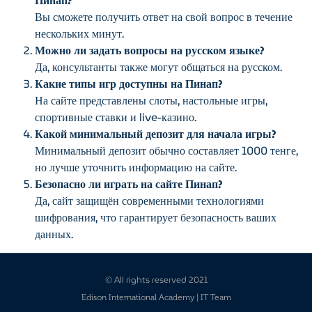
Пинап?
Вы сможете получить ответ на свой вопрос в течение
нескольких минут.
Можно ли задать вопросы на русском языке?
Да, консультанты также могут общаться на русском.
Какие типы игр доступны на Пинап?
На сайте представлены слоты, настольные игры,
спортивные ставки и live-казино.
Какой минимальный депозит для начала игры?
Минимальный депозит обычно составляет 1000 тенге,
но лучше уточнить информацию на сайте.
Безопасно ли играть на сайте Пинап?
Да, сайт защищён современными технологиями
шифрования, что гарантирует безопасность ваших
данных.
© All rights reserved 2021
Edison International Academy | IT Team