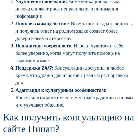
Улучшение понимания
: Коммуникация на языке
игрока снижает риск неправильного понимания
информации.
Личное взаимодействие
: Возможность задать вопросы
и получить ответ на родном языке создаёт более
доверительную атмосферу.
Повышение уверенности
: Игроки чувствуют себя
более уверенно, когда могут получить помощь на
знакомом языке.
Поддержка 24/7
: Консультации доступны в любое
время, что удобно для игроков с разным распорядком
дня.
Адаптация к культурным особенностям
:
Консультанты могут учесть местные традиции и нормы,
что улучшает общение.
Как получить консультацию на
сайте Пинап?