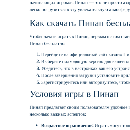
начинающих игроков. Пинап — это не просто азар
легко погрузиться в эту увлекательную атмосферу
Как скачать Пинап беспл
Чтобы начать играть в Пинап, первым шагом стан
Пинап бесплатно:
Перейдите на официальный сайт казино Пин
Выберите подходящую версию для вашей оп
Убедитесь, что в настройках вашего устрой
После завершения загрузки установите при
Зарегистрируйтесь или авторизуйтесь, чтобы
Условия игры в Пинап
Пинап предлагает своим пользователям удобные и
несколько важных аспектов:
Возрастное ограничение:
Играть могут толь