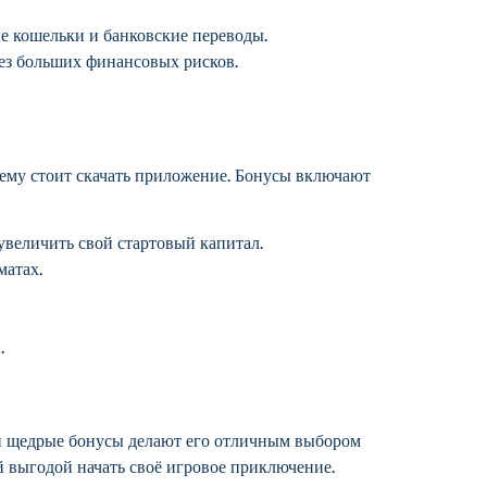
е кошельки и банковские переводы.
без больших финансовых рисков.
чему стоит скачать приложение. Бонусы включают
величить свой стартовый капитал.
матах.
.
 и щедрые бонусы делают его отличным выбором
 выгодой начать своё игровое приключение.