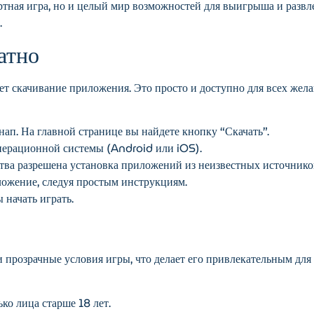
тная игра, но и целый мир возможностей для выигрыша и развл
.
атно
ет скачивание приложения. Это просто и доступно для всех жел
ап. На главной странице вы найдете кнопку “Скачать”.
ерационной системы (Android или iOS).
ства разрешена установка приложений из неизвестных источнико
ложение, следуя простым инструкциям.
 начать играть.
 прозрачные условия игры, что делает его привлекательным для
ко лица старше 18 лет.