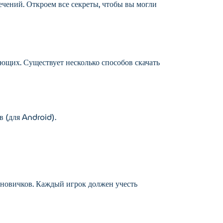
ечений. Откроем все секреты, чтобы вы могли
ающих. Существует несколько способов скачать
в (для Android).
 новичков. Каждый игрок должен учесть