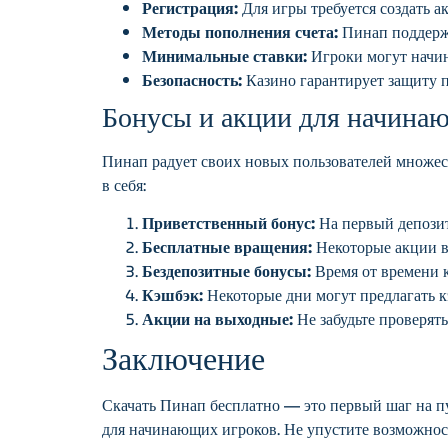
Регистрация:
Для игры требуется создать а
Методы пополнения счета:
Пинап поддержи
Минимальные ставки:
Игроки могут начин
Безопасность:
Казино гарантирует защиту 
Бонусы и акции для начина
Пинап радует своих новых пользователей множес
в себя:
Приветственный бонус:
На первый депозит
Бесплатные вращения:
Некоторые акции в
Бездепозитные бонусы:
Время от времени к
Кэшбэк:
Некоторые дни могут предлагать к
Акции на выходные:
Не забудьте проверят
Заключение
Скачать Пинап бесплатно — это первый шаг на 
для начинающих игроков. Не упустите возможнос