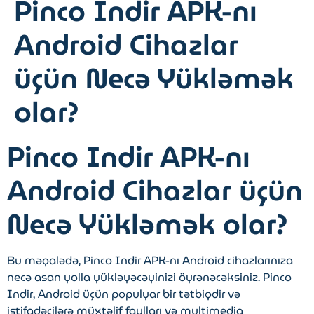
Pinco Indir APK-nı
Android Cihazlar
üçün Necə Yükləmək
olar?
Pinco Indir APK-nı
Android Cihazlar üçün
Necə Yükləmək olar?
Bu məqalədə, Pinco Indir APK-nı Android cihazlarınıza
necə asan yolla yükləyəcəyinizi öyrənəcəksiniz. Pinco
Indir, Android üçün populyar bir tətbiqdir və
istifadəçilərə müxtəlif faylları və multimedia