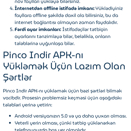
növ faylları yükləyə bilərsiniz.
İnternetdən offline istifadə imkanı:
Yüklədiyiniz
fayllara offline şəkildə daxil ola bilirsiniz, bu da
internet bağlantısı olmayan zaman faydalıdır.
Fərdi ayar imkanları:
İstifadəçilər tətbiqin
ayarlarını tənzimləyə bilər, beləliklə, onların
tələblərinə uyğunlaşa bilər.
Pinco Indir APK-nı
Yükləmək Üçün Lazım Olan
Şərtlər
Pinco Indir APK-nı yükləmək üçün bəzi şərtləri bilmək
vacibdir. Prosesin problemsiz keçməsi üçün aşağıdakı
tələbləri yerinə yetirin:
Android versiyanızın 5.0 və ya daha yuxarı olması.
Yeterli yerin olması, çünki tətbiq yüklənərkən
telefonunuzda boş yer olmalıdır.