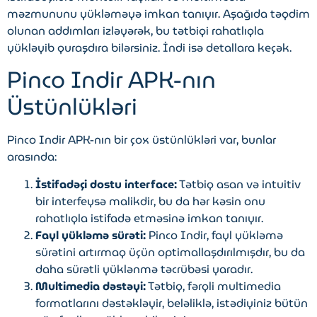
məzmununu yükləməyə imkan tanıyır. Aşağıda təqdim
olunan addımları izləyərək, bu tətbiqi rahatlıqla
yükləyib quraşdıra bilərsiniz. İndi isə detallara keçək.
Pinco Indir APK-nın
Üstünlükləri
Pinco Indir APK-nın bir çox üstünlükləri var, bunlar
arasında:
İstifadəçi dostu interface:
Tətbiq asan və intuitiv
bir interfeysə malikdir, bu da hər kəsin onu
rahatlıqla istifadə etməsinə imkan tanıyır.
Fayl yükləmə sürəti:
Pinco Indir, fayl yükləmə
sürətini artırmaq üçün optimallaşdırılmışdır, bu da
daha sürətli yüklənmə təcrübəsi yaradır.
Multimedia dəstəyi:
Tətbiq, fərqli multimedia
formatlarını dəstəkləyir, beləliklə, istədiyiniz bütün