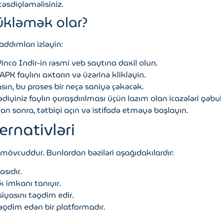
təsdiqləməlisiniz.
ükləmək olar?
ddımları izləyin:
Pinco Indir-in rəsmi veb saytına daxil olun.
 faylını axtarın və üzərinə klikləyin.
ın, bu proses bir neçə saniyə çəkəcək.
diyiniz faylın quraşdırılması üçün lazım olan icazələri qəbul
sonra, tətbiqi açın və istifadə etməyə başlayın.
ernativləri
 mövcuddur. Bunlardan bəziləri aşağıdakılardır:
sıdır.
 imkanı tanıyır.
iyasını təqdim edir.
təqdim edən bir platformadır.