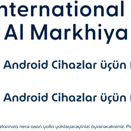
ı Android Cihazlar üçü
ı Android Cihazlar üçü
larınıza necə asan yolla yükləyəcəyinizi öyrənəcəksiniz. Pin