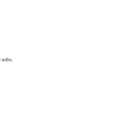
 edin.